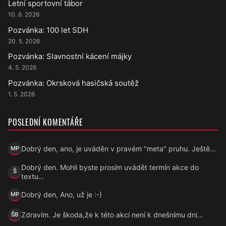
Letní sportovní tábor
10. 6. 2026
Pozvánka: 100 let SDH
20. 5. 2026
Pozvánka: Slavnostní kácení májky
4. 5. 2026
Pozvánka: Okrsková hasičská soutěž
1. 5. 2026
POSLEDNÍ KOMENTÁŘE
Dobrý den, ano, je uváděn v pravém "meta" pruhu. Ještě…
MP
Marek Přecechtěl
Dobrý den. Mohli byste prosím uvádět termín akce do
Š
Šárka
textu…
Dobrý den, Ano, už je :-)
MP
Marek Přecechtěl
Zdravím. Je škoda,že k této akci není k dnešnímu dni…
ŠB
Šárka B.