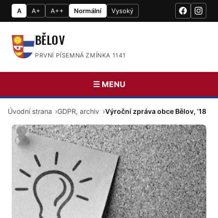
A
A+
A++
Normální
Vysoký
BĚLOV
PRVNÍ PÍSEMNÁ ZMÍNKA 1141
☰ MENU
Úvodní strana
GDPR, archiv
Výroční zpráva obce Bělov, ’18