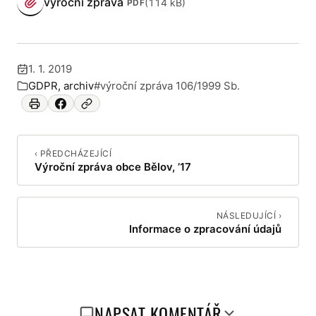
výroční zpráva
(114 kB)
PDF
(otevře se v novém panelu)
1. 1. 2019
Publikováno:
GDPR, archiv
#výroční zpráva 106/1999 Sb.
Zařazeno v:
‹ PŘEDCHÁZEJÍCÍ
Výroční zpráva obce Bělov, ’17
NÁSLEDUJÍCÍ ›
Informace o zpracování údajů
NAPSAT KOMENTÁŘ