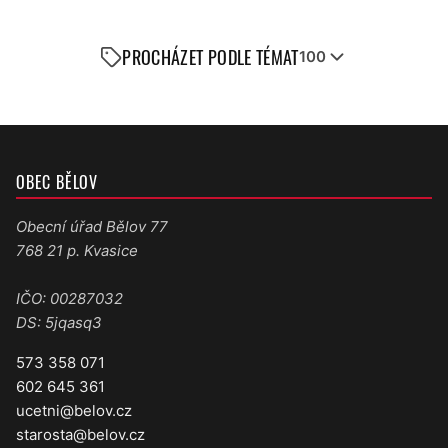
PROCHÁZET PODLE TÉMAT
100
OBEC BĚLOV
Obecní úřad Bělov 77
768 21 p. Kvasice
IČO: 00287032
DS: 5jqasq3
573 358 071
602 645 361
ucetni@belov.cz
starosta@belov.cz