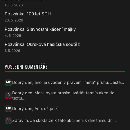
10. 6. 2026
Pozvánka: 100 let SDH
20. 5. 2026
Pozvánka: Slavnostní kácení májky
4. 5. 2026
Pozvánka: Okrsková hasičská soutěž
1. 5. 2026
POSLEDNÍ KOMENTÁŘE
Dobrý den, ano, je uváděn v pravém "meta" pruhu. Ještě…
MP
Marek Přecechtěl
Dobrý den. Mohli byste prosím uvádět termín akce do
Š
Šárka
textu…
Dobrý den, Ano, už je :-)
MP
Marek Přecechtěl
Zdravím. Je škoda,že k této akci není k dnešnímu dni…
ŠB
Šárka B.