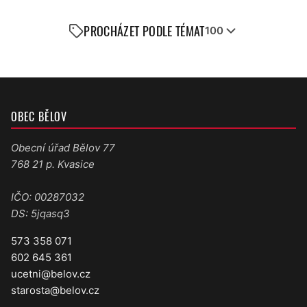
PROCHÁZET PODLE TÉMAT
100
OBEC BĚLOV
Obecní úřad Bělov 77
768 21 p. Kvasice
IČO: 00287032
DS: 5jqasq3
573 358 071
602 645 361
ucetni@belov.cz
starosta@belov.cz