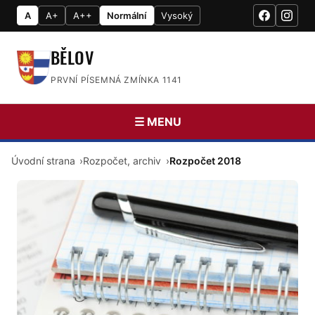
A
A+
A++
Normální
Vysoký
BĚLOV
PRVNÍ PÍSEMNÁ ZMÍNKA 1141
☰ MENU
Úvodní strana
Rozpočet, archiv
Rozpočet 2018