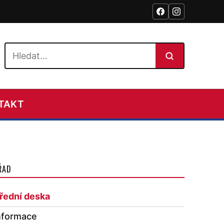
Hledat na webu
TAKT
ŘAD
řední deska
nformace