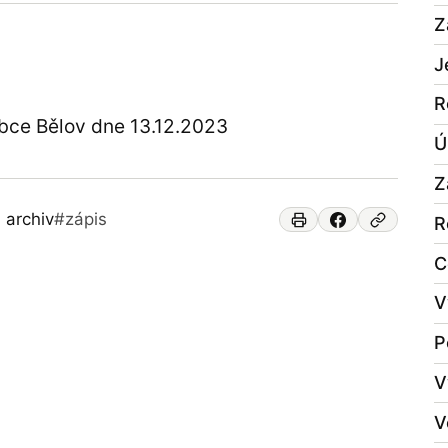
Z
J
R
obce Bělov dne 13.12.2023
Ú
Z
 archiv
#zápis
R
C
V
P
V
V