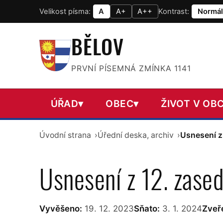
Velikost písma:
A
A+
A++
Kontrast:
Normál
BĚLOV
PRVNÍ PÍSEMNÁ ZMÍNKA 1141
ÚŘAD
▾
OBEC
▾
ŽIVOT V OBC
Úvodní strana
Úřední deska, archiv
Usnesení z
Usnesení z 12. zased
Vyvěšeno:
19. 12. 2023
Sňato:
3. 1. 2024
Zveře