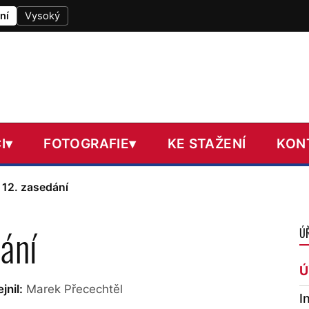
ní
Vysoký
I
▾
FOTOGRAFIE
▾
KE STAŽENÍ
KON
 12. zasedání
ání
Ú
Ú
jnil:
Marek Přecechtěl
I