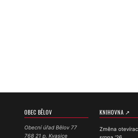
OBEC BĚLOV
KNIHOVNA ↗
Obecní úřad Bělov 77
Změna otevírac
768 21 p. Kvasice
srpna ’26