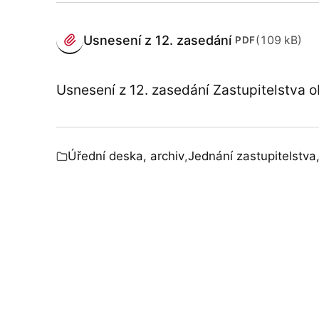
PŘÍLOHY
Usnesení z 12. zasedání
(109 kB)
PDF
(otevře se v novém panelu)
Usnesení z 12. zasedání Zastupitelstva 
Úřední deska, archiv
,
Jednání zastupitelstva,
Zařazeno v: