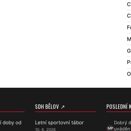
C
C
F
M
G
P
O
SDH BĚLOV ↗
POSLEDNÍ 
í doby od
Letní sportovní tábor
Dobrý d
uváděn
MP
10. 6. 2026
Marek Přece