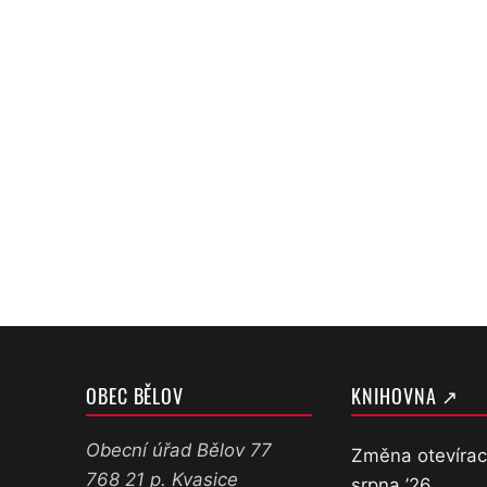
OBEC BĚLOV
KNIHOVNA ↗
Obecní úřad Bělov 77
Změna otevírac
768 21 p. Kvasice
srpna ’26