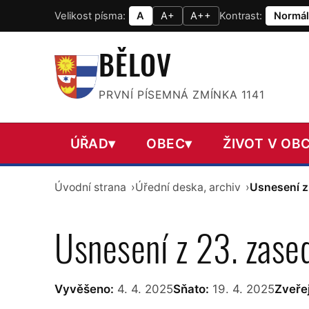
Velikost písma:
A
A+
A++
Kontrast:
Normál
BĚLOV
PRVNÍ PÍSEMNÁ ZMÍNKA 1141
ÚŘAD
▾
OBEC
▾
ŽIVOT V OBC
Úvodní strana
Úřední deska, archiv
Usnesení z
Usnesení z 23. zase
Vyvěšeno:
4. 4. 2025
Sňato:
19. 4. 2025
Zveřej