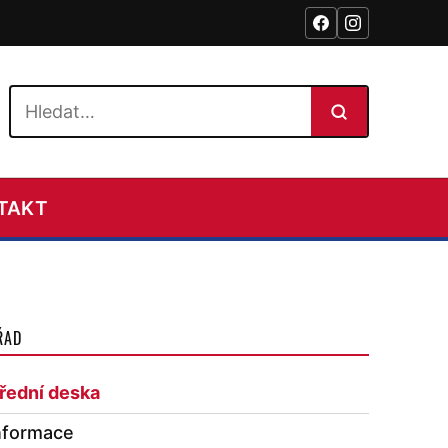
Hledat na webu
TAKT
ŘAD
řední deska
nformace