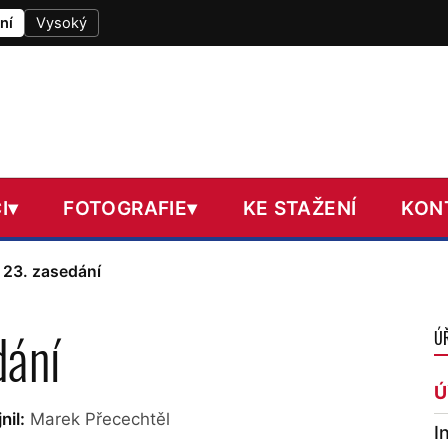
ní
Vysoký
I
▾
FOTOGRAFIE
▾
KE STAŽENÍ
KON
 23. zasedání
dání
Ú
Ú
nil:
Marek Přecechtěl
I