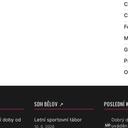
C
C
F
M
G
P
O
SDH BĚLOV ↗
POSLEDNÍ 
í doby od
Letní sportovní tábor
Dobrý d
uváděn
MP
10. 6. 2026
Marek Přece