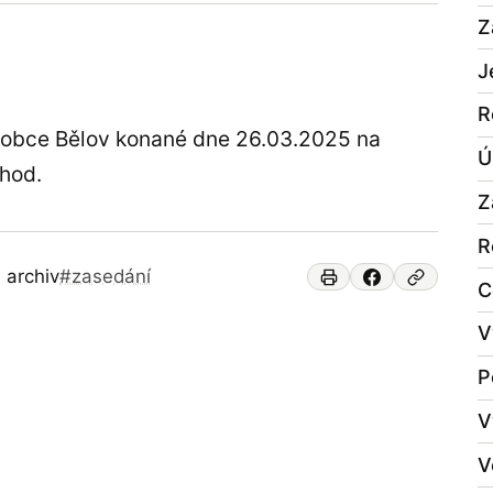
Z
J
R
a obce Bělov konané dne 26.03.2025 na
Ú
 hod.
Z
R
 archiv
#zasedání
C
V
P
V
V