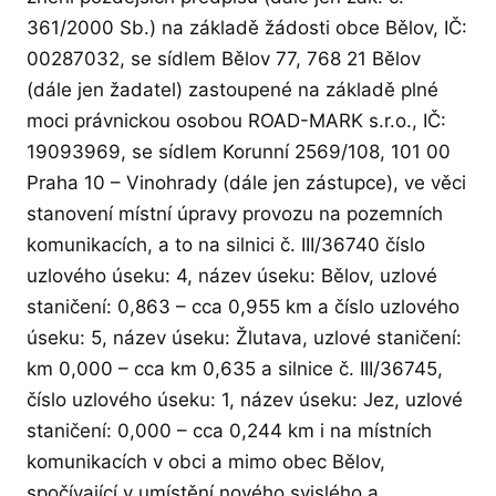
361/2000 Sb.) na základě žádosti obce Bělov, IČ:
00287032, se sídlem Bělov 77, 768 21 Bělov
(dále jen žadatel) zastoupené na základě plné
moci právnickou osobou ROAD-MARK s.r.o., IČ:
19093969, se sídlem Korunní 2569/108, 101 00
Praha 10 – Vinohrady (dále jen zástupce), ve věci
stanovení místní úpravy provozu na pozemních
komunikacích, a to na silnici č. III/36740 číslo
uzlového úseku: 4, název úseku: Bělov, uzlové
staničení: 0,863 – cca 0,955 km a číslo uzlového
úseku: 5, název úseku: Žlutava, uzlové staničení:
km 0,000 – cca km 0,635 a silnice č. III/36745,
číslo uzlového úseku: 1, název úseku: Jez, uzlové
staničení: 0,000 – cca 0,244 km i na místních
komunikacích v obci a mimo obec Bělov,
spočívající v umístění nového svislého a