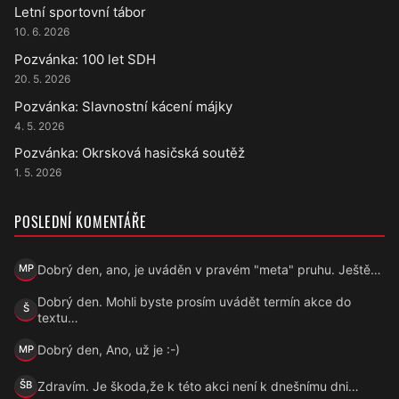
Letní sportovní tábor
10. 6. 2026
Pozvánka: 100 let SDH
20. 5. 2026
Pozvánka: Slavnostní kácení májky
4. 5. 2026
Pozvánka: Okrsková hasičská soutěž
1. 5. 2026
POSLEDNÍ KOMENTÁŘE
Dobrý den, ano, je uváděn v pravém "meta" pruhu. Ještě…
MP
Marek Přecechtěl
Dobrý den. Mohli byste prosím uvádět termín akce do
Š
Šárka
textu…
Dobrý den, Ano, už je :-)
MP
Marek Přecechtěl
Zdravím. Je škoda,že k této akci není k dnešnímu dni…
ŠB
Šárka B.