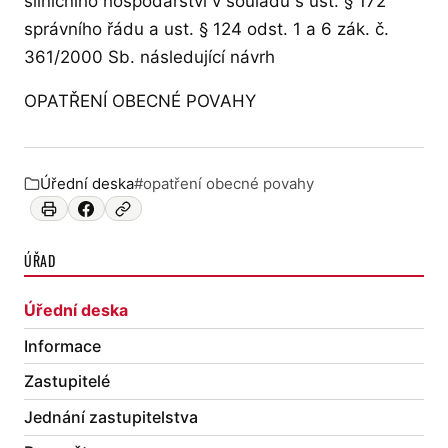
silničního hospodářství v souladu s ust. § 172
správního řádu a ust. § 124 odst. 1 a 6 zák. č.
361/2000 Sb. následující návrh
OPATŘENÍ OBECNÉ POVAHY
Úřední deska
#opatření obecné povahy
Zařazeno v:
ÚŘAD
Úřední deska
Informace
Zastupitelé
Jednání zastupitelstva