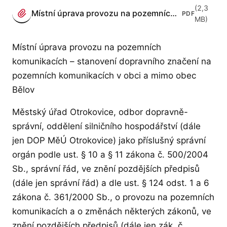
PŘÍLOHY
(2,3
Místní úprava provozu na pozemních komunikacích –…
PDF
(otevře se v novém panelu)
MB)
Místní úprava provozu na pozemních
komunikacích – stanovení dopravního značení na
pozemních komunikacích v obci a mimo obec
Bělov
Městský úřad Otrokovice, odbor dopravně-
správní, oddělení silničního hospodářství (dále
jen DOP MěÚ Otrokovice) jako příslušný správní
orgán podle ust. § 10 a § 11 zákona č. 500/2004
Sb., správní řád, ve znění pozdějších předpisů
(dále jen správní řád) a dle ust. § 124 odst. 1 a 6
zákona č. 361/2000 Sb., o provozu na pozemních
komunikacích a o změnách některých zákonů, ve
znění pozdějších předpisů (dále jen zák. č.