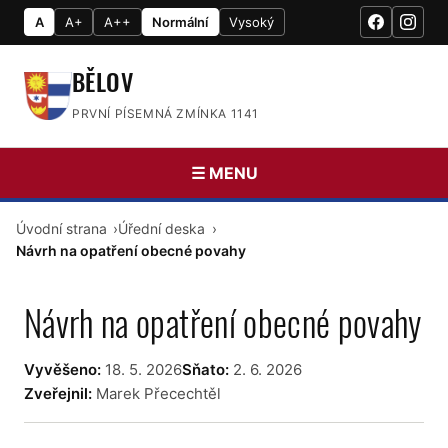
A
A+
A++
Normální
Vysoký
BĚLOV
PRVNÍ PÍSEMNÁ ZMÍNKA 1141
☰ MENU
Úvodní strana
Úřední deska
Návrh na opatření obecné povahy
Návrh na opatření obecné povahy
Vyvěšeno:
18. 5. 2026
Sňato:
2. 6. 2026
Zveřejnil:
Marek Přecechtěl