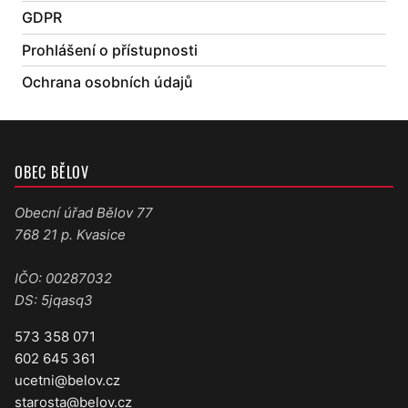
GDPR
Prohlášení o přístupnosti
Ochrana osobních údajů
OBEC BĚLOV
Obecní úřad Bělov 77
768 21 p. Kvasice
IČO: 00287032
DS: 5jqasq3
573 358 071
602 645 361
ucetni@belov.cz
starosta@belov.cz