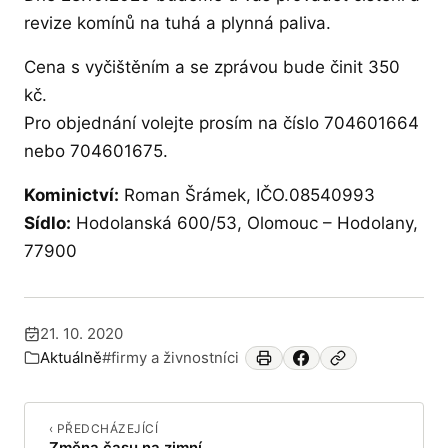
revize komínů na tuhá a plynná paliva.
Cena s vyčištěním a se zprávou bude činit 350
kč.
Pro objednání volejte prosím na číslo 704601664
nebo 704601675.
Kominictví:
Roman Šrámek, IČO.08540993
Sídlo:
Hodolanská 600/53, Olomouc – Hodolany,
77900
21. 10. 2020
Publikováno:
Aktuálně
#firmy a živnostníci
Zařazeno v:
‹ PŘEDCHÁZEJÍCÍ
Změna času na zimní