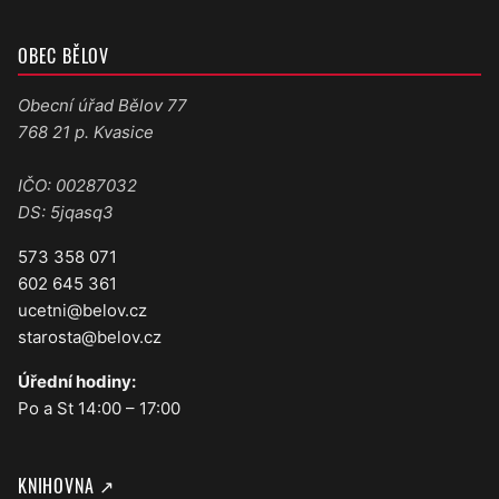
OBEC BĚLOV
Obecní úřad Bělov 77
768 21 p. Kvasice
IČO: 00287032
DS: 5jqasq3
573 358 071
602 645 361
ucetni@belov.cz
starosta@belov.cz
Úřední hodiny:
Po a St 14:00 – 17:00
KNIHOVNA ↗