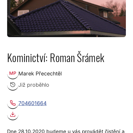
Kominictví: Roman Šrámek
Marek Přecechtěl
MP
Zveřejnil:
Již proběhlo
704601664
Telefon:
Stáhnout kontakt (vCard)
Dne 28.10.2020 budeme u vás provádět čistění a