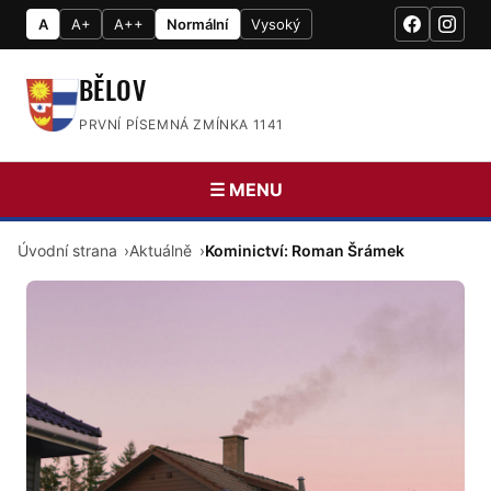
A
A+
A++
Normální
Vysoký
BĚLOV
PRVNÍ PÍSEMNÁ ZMÍNKA 1141
☰ MENU
Úvodní strana
Aktuálně
Kominictví: Roman Šrámek