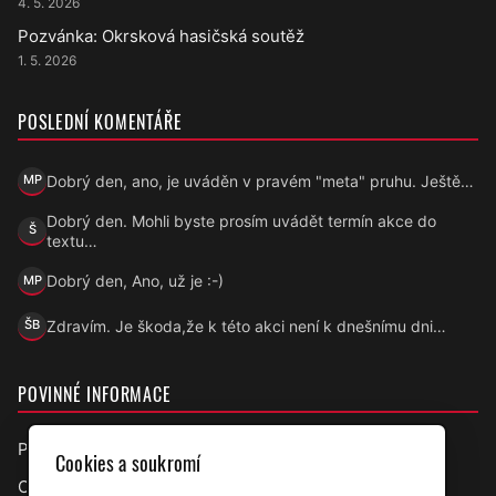
4. 5. 2026
Pozvánka: Okrsková hasičská soutěž
1. 5. 2026
POSLEDNÍ KOMENTÁŘE
Dobrý den, ano, je uváděn v pravém "meta" pruhu. Ještě…
MP
Marek Přecechtěl
Dobrý den. Mohli byste prosím uvádět termín akce do
Š
Šárka
textu…
Dobrý den, Ano, už je :-)
MP
Marek Přecechtěl
Zdravím. Je škoda,že k této akci není k dnešnímu dni…
ŠB
Šárka B.
POVINNÉ INFORMACE
Prohlášení o přístupnosti
Cookies a soukromí
Ochrana osobních údajů