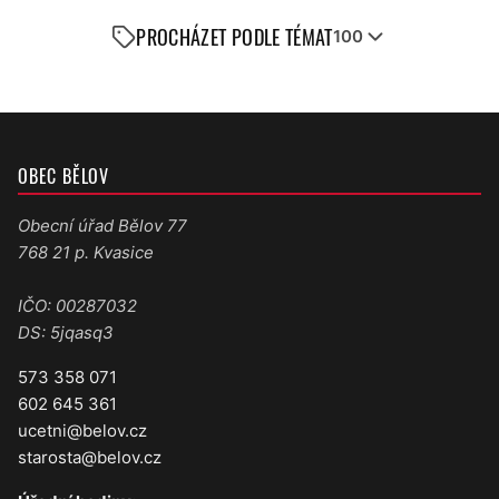
PROCHÁZET PODLE TÉMAT
100
OBEC BĚLOV
Obecní úřad Bělov 77
768 21 p. Kvasice
IČO: 00287032
DS: 5jqasq3
573 358 071
602 645 361
ucetni@belov.cz
starosta@belov.cz