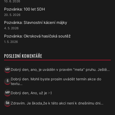
10. 6. 2026
Pozvánka: 100 let SDH
20. 5. 2026
Pozvánka: Slavnostní kácení májky
4. 5. 2026
Pozvánka: Okrsková hasičská soutěž
1. 5. 2026
POSLEDNÍ KOMENTÁŘE
Dobrý den, ano, je uváděn v pravém "meta" pruhu. Ještě…
MP
Marek Přecechtěl
Dobrý den. Mohli byste prosím uvádět termín akce do
Š
Šárka
textu…
Dobrý den, Ano, už je :-)
MP
Marek Přecechtěl
Zdravím. Je škoda,že k této akci není k dnešnímu dni…
ŠB
Šárka B.