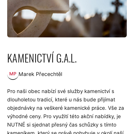
KAMENICTVÍ G.A.L.
Marek Přecechtěl
MP
Zveřejnil:
Pro naši obec nabízí své služby kamenictví s
dlouholetou tradicí, které u nás bude přijímat
objednávky na veškeré kamenické práce. Vše za
výhodné ceny. Pro využití této akční nabídky, je
NUTNÉ si sjednat přesný čas schůzky s tímto
kameníkem, který se právě pohybuje v okolí naší