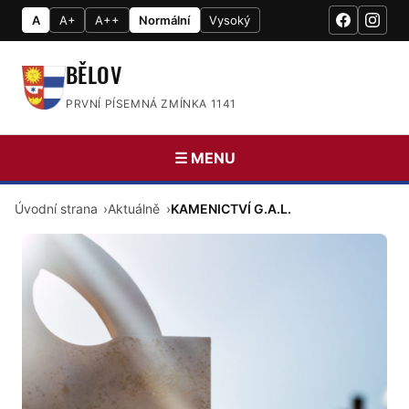
A
A+
A++
Normální
Vysoký
BĚLOV
PRVNÍ PÍSEMNÁ ZMÍNKA 1141
☰ MENU
Úvodní strana
Aktuálně
KAMENICTVÍ G.A.L.