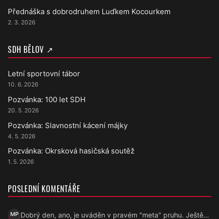
Přednáška s dobrodruhem Luďkem Kocourkem
2. 3. 2026
SDH BĚLOV ↗
Letní sportovní tábor
10. 6. 2026
Pozvánka: 100 let SDH
20. 5. 2026
Pozvánka: Slavnostní kácení májky
4. 5. 2026
Pozvánka: Okrsková hasičská soutěž
1. 5. 2026
POSLEDNÍ KOMENTÁŘE
Dobrý den, ano, je uváděn v pravém "meta" pruhu. Ještě…
MP
Marek Přecechtěl