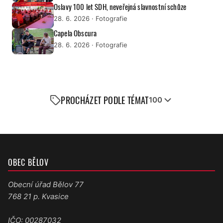
Oslavy 100 let SDH, neveřejná slavnostní schůze
28. 6. 2026
· Fotografie
Capela Obscura
28. 6. 2026
· Fotografie
PROCHÁZET PODLE TÉMAT
100
OBEC BĚLOV
Obecní úřad Bělov 77
768 21 p. Kvasice
IČO: 00287032