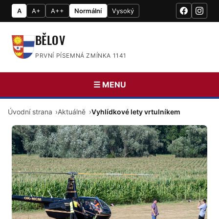
A
A+
A++
Normální
Vysoký
BĚLOV
PRVNÍ PÍSEMNÁ ZMÍNKA 1141
☰ MENU
Úvodní strana
Aktuálně
Vyhlídkové lety vrtulníkem