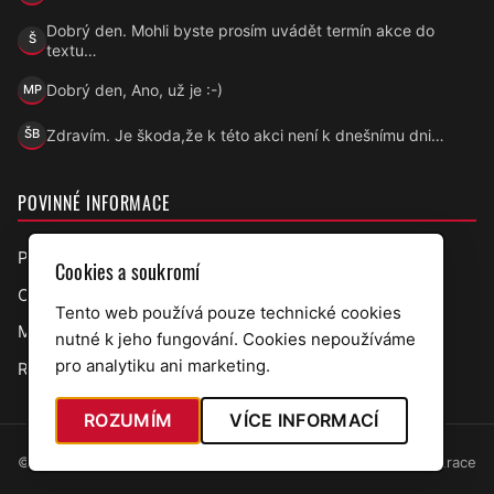
Dobrý den. Mohli byste prosím uvádět termín akce do
Š
Šárka
textu…
Dobrý den, Ano, už je :-)
MP
Marek Přecechtěl
Zdravím. Je škoda,že k této akci není k dnešnímu dni…
ŠB
Šárka B.
POVINNÉ INFORMACE
Prohlášení o přístupnosti
Cookies a soukromí
Ochrana osobních údajů
Tento web používá pouze technické cookies
Mapa webu
nutné k jeho fungování. Cookies nepoužíváme
pro analytiku ani marketing.
RSS úřední deska
ROZUMÍM
VÍCE INFORMACÍ
© 2026 Obec Bělov · web v7.5.97
Administrace