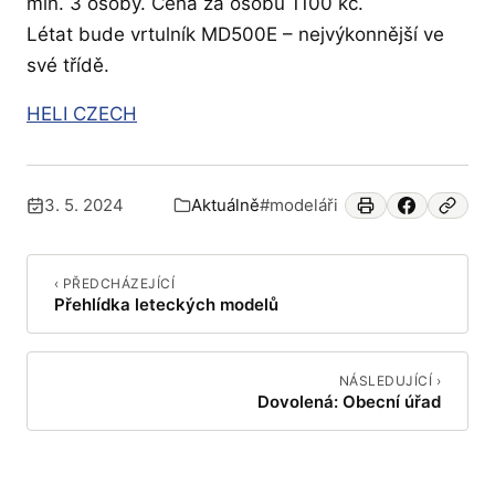
min. 3 osoby. Cena za osobu 1100 kč.
Létat bude vrtulník MD500E – nejvýkonnější ve
své třídě.
HELI CZECH
3. 5. 2024
Aktuálně
#modeláři
Publikováno:
Zařazeno v:
‹ PŘEDCHÁZEJÍCÍ
Přehlídka leteckých modelů
NÁSLEDUJÍCÍ ›
Dovolená: Obecní úřad