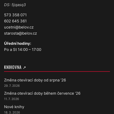
DS: 5jqasq3
573 358 071
602 645 361
ucetni@belov.cz
starosta@belov.cz
Úřední hodiny:
Po a St 14:00 – 17:00
KNIHOVNA ↗
Změna otevírací doby od srpna ’26
29. 7. 2026
Změna otevírací doby během července ’26
11. 7. 2026
Nové knihy
18. 3. 2026