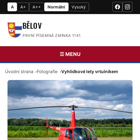
A
A+
A++
Normální
Vysoký
BĚLOV
PRVNÍ PÍSEMNÁ ZMÍNKA 1141
☰ MENU
Úvodní strana
Fotografie
Vyhlídkové lety vrtulníkem