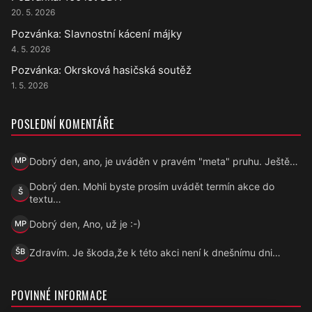
20. 5. 2026
Pozvánka: Slavnostní kácení májky
4. 5. 2026
Pozvánka: Okrsková hasičská soutěž
1. 5. 2026
POSLEDNÍ KOMENTÁŘE
Dobrý den, ano, je uváděn v pravém "meta" pruhu. Ještě…
MP
Marek Přecechtěl
Dobrý den. Mohli byste prosím uvádět termín akce do
Š
Šárka
textu…
Dobrý den, Ano, už je :-)
MP
Marek Přecechtěl
Zdravím. Je škoda,že k této akci není k dnešnímu dni…
ŠB
Šárka B.
POVINNÉ INFORMACE