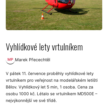
Vyhlídkové lety vrtulníkem
Marek Přecechtěl
MP
Zveřejnil:
V pátek 11. července proběhly vyhlídkové lety
vrtulníkem pro veřejnost na modelářském letišti
Bělov. Vyhlídkový let 5 min, 1 osoba. Cena za
osobu 1000 kč. Létalo se vrtulníkem MD500E –
nejvýkonnější ve své třídě.