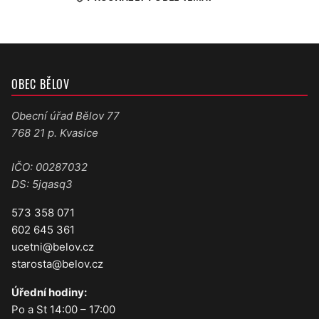
OBEC BĚLOV
Obecní úřad Bělov 77
768 21 p. Kvasice
IČO: 00287032
DS: 5jqasq3
573 358 071
602 645 361
ucetni@belov.cz
starosta@belov.cz
Úřední hodiny:
Po a St 14:00 – 17:00