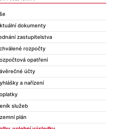
še
ktuální dokumenty
ednání zastupitelstva
chválené rozpočty
ozpočtová opatření
ávěrečné účty
yhlášky a nařízení
oplatky
eník služeb
zemní plán
olby, volební výsledky