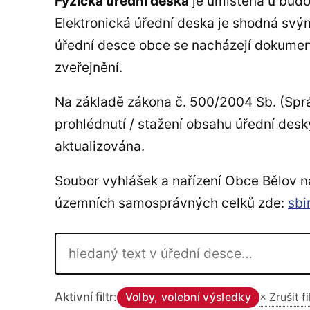
Fyzická úřední deska
je umístěna u bud
Elektronická úřední deska je shodná svý
úřední desce obce se nacházejí dokument
zveřejnění.
Na základě zákona č. 500/2004 Sb. (Sprá
prohlédnutí / stažení obsahu úřední desk
aktualizována.
Soubor vyhlášek a nařízení Obce Bělov n
územních samosprávných celků zde:
sbi
Hledat v úřední desce
Aktivní filtr:
× Zrušit fi
Volby, volební výsledky