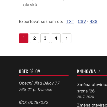
okrsků
Exportovat seznam do:
TXT
·
CSV
·
RSS
Stránkování
1
2
3
4
›
příspěvků
OBEC BĚLOV
KNIHOVNA ↗
Obecní úřad Bělov 77
Změna otevírac
768 21 p. Kvasice
srpna ’26
29. 7. 2026
IČO: 00287032
Změna otevírac