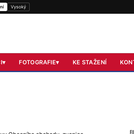
ní
Vysoký
I
▾
FOTOGRAFIE
▾
KE STAŽENÍ
KON
F