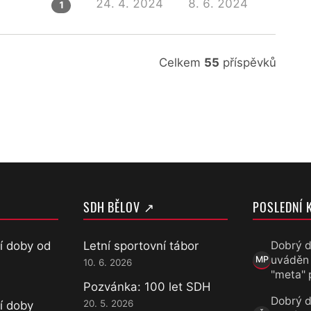
24. 4. 2024
8. 6. 2024
1
Celkem
55
příspěvků
SDH BĚLOV ↗
POSLEDNÍ 
í doby od
Letní sportovní tábor
Dobrý d
uváděn
MP
10. 6. 2026
Marek Přece
"meta" 
Pozvánka: 100 let SDH
Dobrý d
20. 5. 2026
í doby