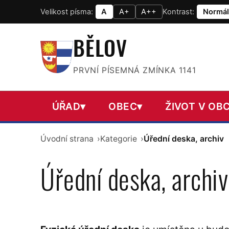
Velikost písma:
A
A+
A++
Kontrast:
Normál
BĚLOV
PRVNÍ PÍSEMNÁ ZMÍNKA 1141
ÚŘAD
▾
OBEC
▾
ŽIVOT V OBC
Úvodní strana
Kategorie
Úřední deska, archiv
Úřední deska, archiv