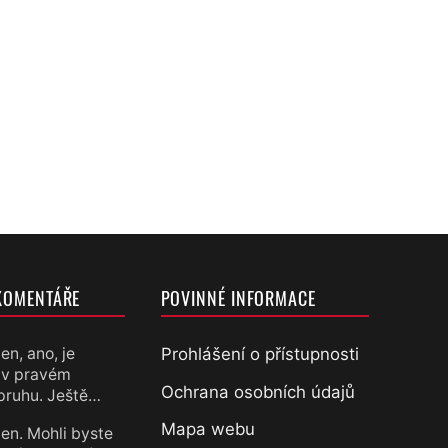
KOMENTÁŘE
POVINNÉ INFORMACE
Prohlášení o přístupnosti
en, ano, je
 v pravém
chtěl
Ochrana osobních údajů
pruhu. Ještě…
Mapa webu
en. Mohli byste