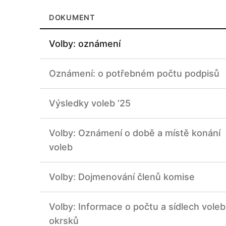
DOKUMENT
Seznam dokumentů na úřední desce obce B
Volby: oznámení
Oznámení: o potřebném počtu podpisů
Výsledky voleb ’25
Volby: Oznámení o době a místě konání
voleb
Volby: Dojmenování členů komise
Volby: Informace o počtu a sídlech voleb
okrsků