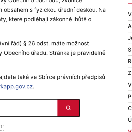
ovy Obecního obchodu, zvonice.
m obsahem s fyzickou úřední deskou. Na
V
y, které podléhají zákonné lhůtě o
A
J
vní řád) § 26 odst. máte možnost
S
y Obecního úřadu. Stránka je pravidelně
R
Z
ajdete také ve Sbírce právních předpisů
V
— otevírá se v novém okně
rkapp.gov.cz
.
P
C
Ú
ltr
V