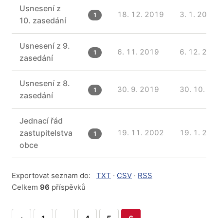
Usnesení z
18. 12. 2019
3. 1. 2020
1
10. zasedání
Usnesení z 9.
6. 11. 2019
6. 12. 201
1
zasedání
Usnesení z 8.
30. 9. 2019
30. 10. 2
1
zasedání
Jednací řád
zastupitelstva
19. 11. 2002
19. 1. 200
1
obce
Exportovat seznam do:
TXT
·
CSV
·
RSS
Celkem
96
příspěvků
Stránkování