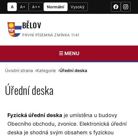
A
A+
A++
Normální
Vysoký
BĚLOV
PRVNÍ PÍSEMNÁ ZMÍNKA 1141
☰ MENU
Úvodní strana
Kategorie
Úřední deska
Úřední deska
Fyzická úřední deska
je umístěna u budovy
Obecního obchodu, zvonice. Elektronická úřední
deska je shodná svým obsahem s fyzickou