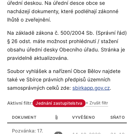
úřední deskou. Na úřední desce obce se
nacházejí dokumenty, které podléhají zákonné
lhůtě o zveřejnění.
Na základě zákona č. 500/2004 Sb. (Správní řád)
§ 26 odst. máte možnost prohlédnutí / stažení
obsahu úřední desky Obecního úřadu. Stránka je
pravidelně aktualizována.
Soubor vyhlášek a nařízení Obce Bělov najdete
také ve Sbírce právních předpisů územních
— otevírá
samosprávných celků zde:
sbirkapp.gov.cz
.
Aktivní filtr:
× Zrušit filtr
Jednání zastupitelstva
DOKUMENT
VYVĚŠENO
SŇATO
Seznam dokumentů na úřední desce obce Bělov
Pozvánka: 17.