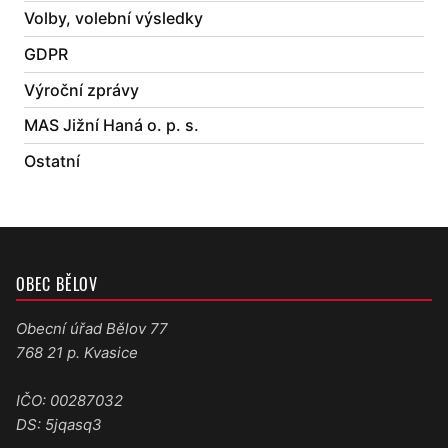
Volby, volební výsledky
GDPR
Výroční zprávy
MAS Jižní Haná o. p. s.
Ostatní
OBEC BĚLOV
Obecní úřad Bělov 77
768 21 p. Kvasice
IČO: 00287032
DS: 5jqasq3