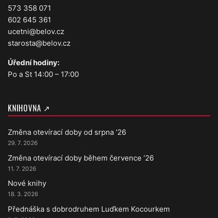
573 358 071
602 645 361
ucetni@belov.cz
starosta@belov.cz
Úřední hodiny:
Po a St 14:00 – 17:00
KNIHOVNA ↗
Změna otevírací doby od srpna ’26
29. 7. 2026
Změna otevírací doby během července ’26
11. 7. 2026
Nové knihy
18. 3. 2026
Přednáška s dobrodruhem Luďkem Kocourkem