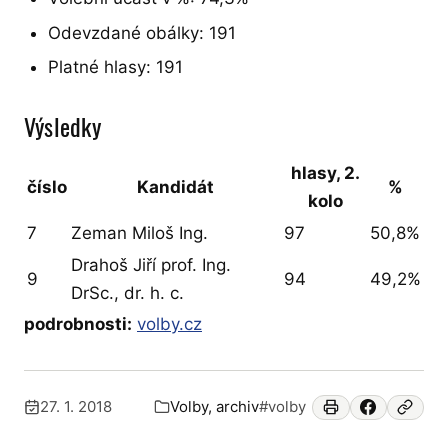
Odevzdané obálky: 191
Platné hlasy: 191
Výsledky
hlasy, 2.
číslo
Kandidát
%
kolo
7
Zeman Miloš Ing.
97
50,8%
Drahoš Jiří prof. Ing.
9
94
49,2%
DrSc., dr. h. c.
podrobnosti:
volby.cz
27. 1. 2018
Volby, archiv
#volby
Publikováno:
Zařazeno v: