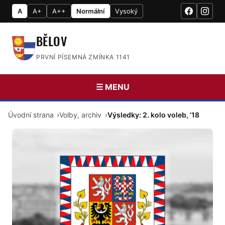
A
A+
A++
Normální
Vysoký
BĚLOV
PRVNÍ PÍSEMNÁ ZMÍNKA 1141
☰ MENU
Úvodní strana
Volby, archiv
Výsledky: 2. kolo voleb, ’18