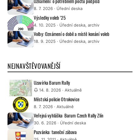
Oznámení: o potřebném počtu podpisů
8. 7. 2026
· Úřední deska
Výsledky voleb ’25
4. 10. 2025
· Úřední deska, archiv
Volby: Oznámení o době a místě konání voleb
18. 9. 2025
· Úřední deska, archiv
NEJNAVŠTĚVOVANĚJŠÍ
Uzavírka Barum Rally
14. 8. 2026
· Aktuálně
Městská policie Otrokovice
8. 7. 2026
· Aktuálně
Veřejná vyhláška: Barum Czech Rally Zlín
30. 6. 2026
· Úřední deska
Pozvánka: taneční zábava
25. 11. 2011
· Aktuálně