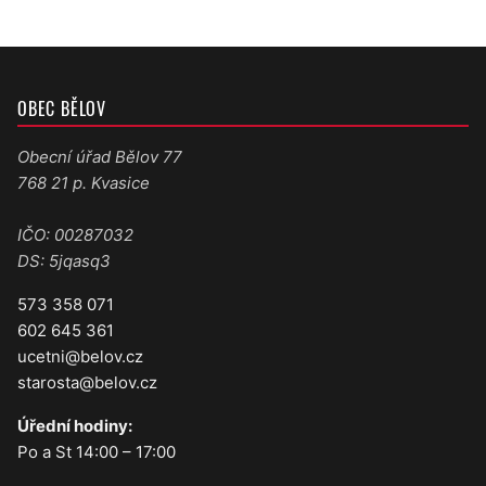
OBEC BĚLOV
Obecní úřad Bělov 77
768 21 p. Kvasice
IČO: 00287032
DS: 5jqasq3
573 358 071
602 645 361
ucetni@belov.cz
starosta@belov.cz
Úřední hodiny:
Po a St 14:00 – 17:00