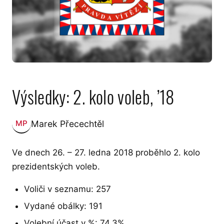
Výsledky: 2. kolo voleb, ’18
Marek Přecechtěl
MP
Zveřejnil:
Ve dnech 26. – 27. ledna 2018 proběhlo 2. kolo
prezidentských voleb.
Voliči v seznamu: 257
Vydané obálky: 191
Volební účast v %: 74,3%