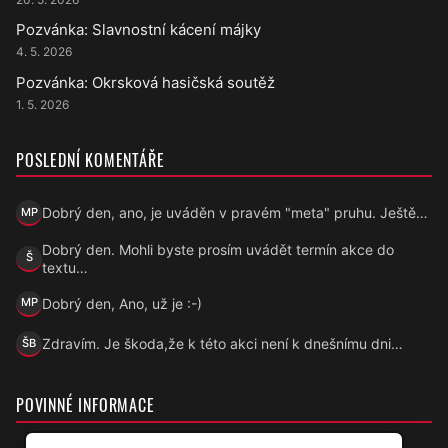
Pozvánka: Slavnostní kácení májky
4. 5. 2026
Pozvánka: Okrsková hasičská soutěž
1. 5. 2026
POSLEDNÍ KOMENTÁŘE
Dobrý den, ano, je uváděn v pravém "meta" pruhu. Ještě…
MP
Marek Přecechtěl
Dobrý den. Mohli byste prosím uvádět termín akce do
Š
Šárka
textu…
Dobrý den, Ano, už je :-)
MP
Marek Přecechtěl
Zdravím. Je škoda,že k této akci není k dnešnímu dni…
ŠB
Šárka B.
POVINNÉ INFORMACE