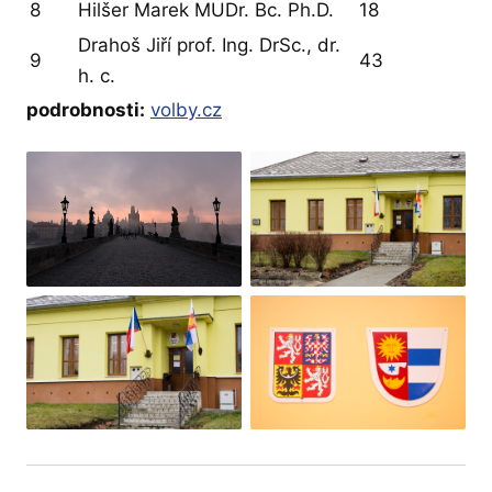
8
Hilšer Marek MUDr. Bc. Ph.D.
18
Drahoš Jiří prof. Ing. DrSc., dr.
9
43
h. c.
podrobnosti:
volby.cz
+8