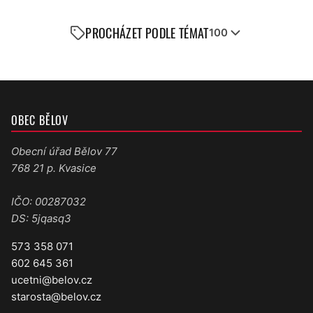
PROCHÁZET PODLE TÉMAT
100
OBEC BĚLOV
Obecní úřad Bělov 77
768 21 p. Kvasice
IČO: 00287032
DS: 5jqasq3
573 358 071
602 645 361
ucetni@belov.cz
starosta@belov.cz