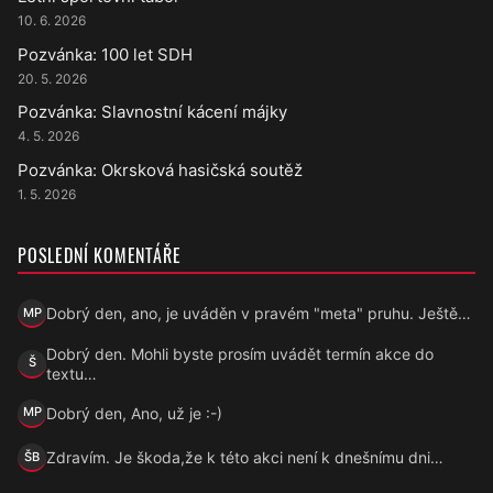
10. 6. 2026
Pozvánka: 100 let SDH
20. 5. 2026
Pozvánka: Slavnostní kácení májky
4. 5. 2026
Pozvánka: Okrsková hasičská soutěž
1. 5. 2026
POSLEDNÍ KOMENTÁŘE
Dobrý den, ano, je uváděn v pravém "meta" pruhu. Ještě…
MP
Marek Přecechtěl
Dobrý den. Mohli byste prosím uvádět termín akce do
Š
Šárka
textu…
Dobrý den, Ano, už je :-)
MP
Marek Přecechtěl
Zdravím. Je škoda,že k této akci není k dnešnímu dni…
ŠB
Šárka B.