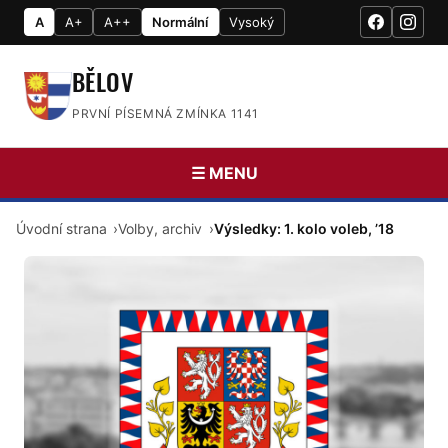
A
A+
A++
Normální
Vysoký
BĚLOV
PRVNÍ PÍSEMNÁ ZMÍNKA 1141
☰ MENU
Úvodní strana
Volby, archiv
Výsledky: 1. kolo voleb, ’18