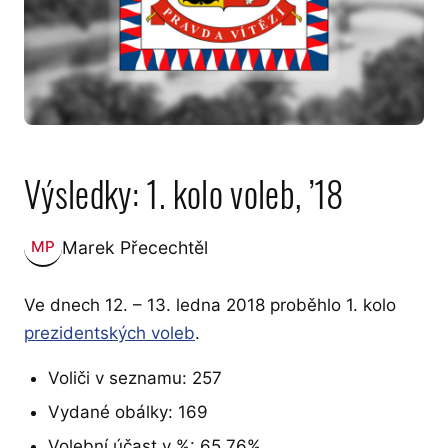
Výsledky: 1. kolo voleb, ’18
Marek Přecechtěl
MP
Zveřejnil:
Ve dnech 12. – 13. ledna 2018 proběhlo 1. kolo
prezidentských voleb
.
Voliči v seznamu: 257
Vydané obálky: 169
Volební účast v %: 65,76%