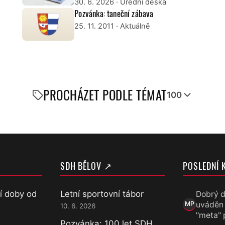
30. 6. 2026
· Úřední deska
Pozvánka: taneční zábava
25. 11. 2011
· Aktuálně
PROCHÁZET PODLE TÉMAT
100
SDH BĚLOV ↗
POSLEDNÍ 
í doby od
Letní sportovní tábor
Dobrý d
uváděn
MP
10. 6. 2026
Marek Přece
"meta" 
Pozvánka: 100 let SDH