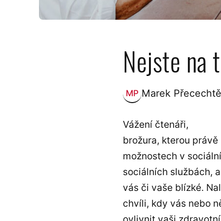
Nejste na 
Marek Přecechtě
MP
Zveřejnil:
Vážení čtenáři,
brožura, kterou právě
možnostech v sociální 
sociálních službách, 
vás či vaše blízké. N
chvíli, kdy vás nebo 
ovlivnit vaši zdravotní