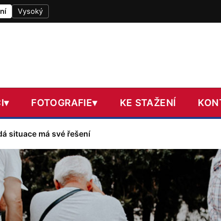
ní
Vysoký
I
▾
FOTOGRAFIE
▾
KE STAŽENÍ
KON
dá situace má své řešení