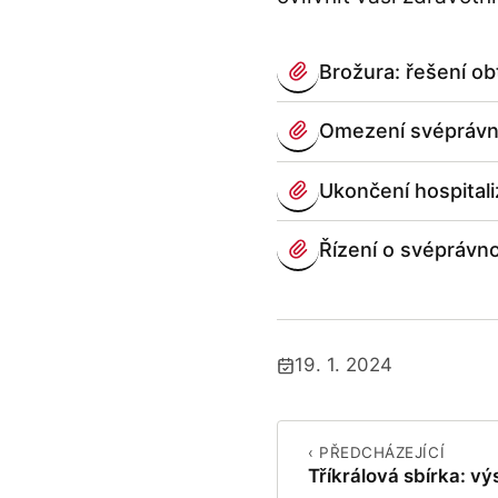
PŘÍLOHY
Brožura: řešení ob
(otevře se v novém pa
Omezení svéprávn
(otevře se v novém pa
Ukončení hospitali
(otevře se v novém pa
Řízení o svéprávno
(otevře se v novém pa
19. 1. 2024
Publikováno:
‹ PŘEDCHÁZEJÍCÍ
Tříkrálová sbírka: v