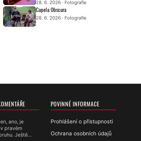
28. 6. 2026
· Fotografie
Capela Obscura
28. 6. 2026
· Fotografie
KOMENTÁŘE
POVINNÉ INFORMACE
Prohlášení o přístupnosti
en, ano, je
 v pravém
chtěl
Ochrana osobních údajů
pruhu. Ještě…