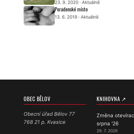
23. 9. 2020
· Aktuálně
Poradenské místo
13. 6. 2019
· Aktuálně
OBEC BĚLOV
KNIHOVNA ↗
Obecní úřad Bělov 77
Změna otevírac
768 21 p. Kvasice
srpna ’26
29. 7. 2026