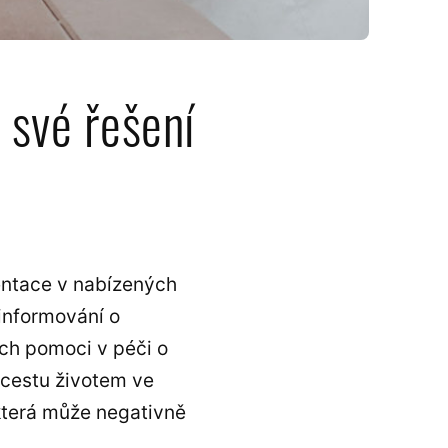
 své řešení
ientace v nabízených
 informování o
ech pomoci v péči o
 cestu životem ve
 která může negativně