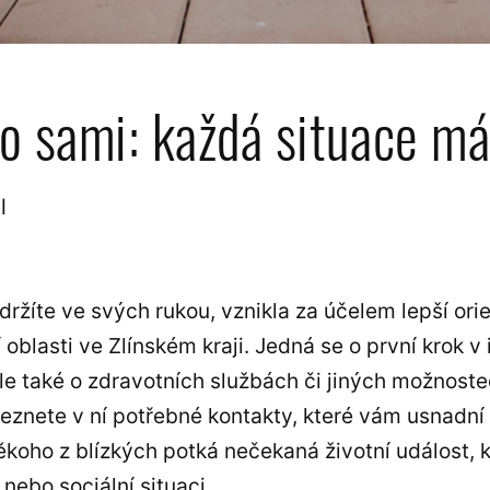
to sami: každá situace má
l
 držíte ve svých rukou, vznikla za účelem lepší or
oblasti ve Zlínském kraji. Jedná se o první krok v
ale také o zdravotních službách či jiných možnost
aleznete v ní potřebné kontakty, které vám usnadní
někoho z blízkých potká nečekaná životní událost,
 nebo sociální situaci.