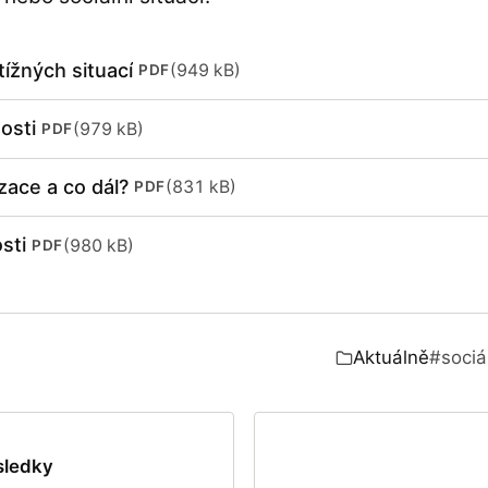
tížných situací
(949 kB)
PDF
nelu)
osti
(979 kB)
PDF
nelu)
zace a co dál?
(831 kB)
PDF
nelu)
sti
(980 kB)
PDF
nelu)
Aktuálně
#sociá
Zařazeno v:
ýsledky