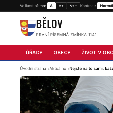
Velikost písma:
A
A+
A++
Kontrast:
Normál
BĚLOV
PRVNÍ PÍSEMNÁ ZMÍNKA 1141
ÚŘAD
▾
OBEC
▾
ŽIVOT V OBC
Úvodní strana
Aktuálně
Nejste na to sami: kaž