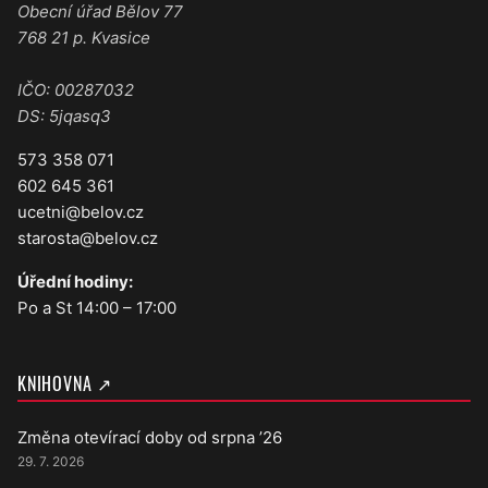
Obecní úřad Bělov 77
768 21 p. Kvasice
IČO: 00287032
DS: 5jqasq3
573 358 071
602 645 361
ucetni@belov.cz
starosta@belov.cz
Úřední hodiny:
Po a St 14:00 – 17:00
KNIHOVNA ↗
Změna otevírací doby od srpna ’26
29. 7. 2026