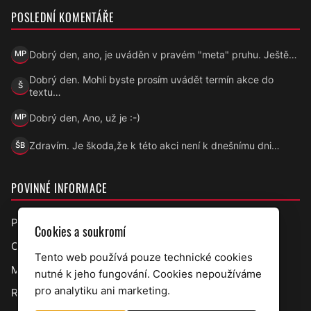
POSLEDNÍ KOMENTÁŘE
Dobrý den, ano, je uváděn v pravém "meta" pruhu. Ještě…
MP
Marek Přecechtěl
Dobrý den. Mohli byste prosím uvádět termín akce do
Š
Šárka
textu…
Dobrý den, Ano, už je :-)
MP
Marek Přecechtěl
Zdravím. Je škoda,že k této akci není k dnešnímu dni…
ŠB
Šárka B.
POVINNÉ INFORMACE
Prohlášení o přístupnosti
Cookies a soukromí
Ochrana osobních údajů
Tento web používá pouze technické cookies
Mapa webu
nutné k jeho fungování. Cookies nepoužíváme
pro analytiku ani marketing.
RSS úřední deska