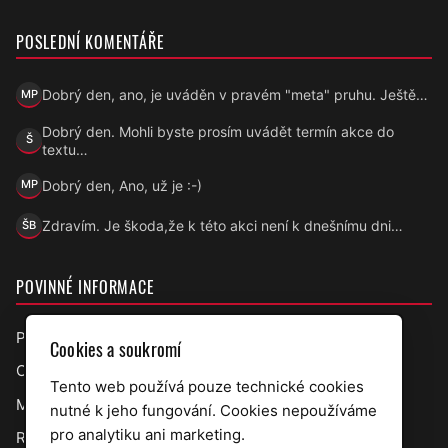
POSLEDNÍ KOMENTÁŘE
Dobrý den, ano, je uváděn v pravém "meta" pruhu. Ještě…
MP
Marek Přecechtěl
Dobrý den. Mohli byste prosím uvádět termín akce do
Š
Šárka
textu…
Dobrý den, Ano, už je :-)
MP
Marek Přecechtěl
Zdravím. Je škoda,že k této akci není k dnešnímu dni…
ŠB
Šárka B.
POVINNÉ INFORMACE
Prohlášení o přístupnosti
Cookies a soukromí
Ochrana osobních údajů
Tento web používá pouze technické cookies
Mapa webu
nutné k jeho fungování. Cookies nepoužíváme
pro analytiku ani marketing.
RSS úřední deska