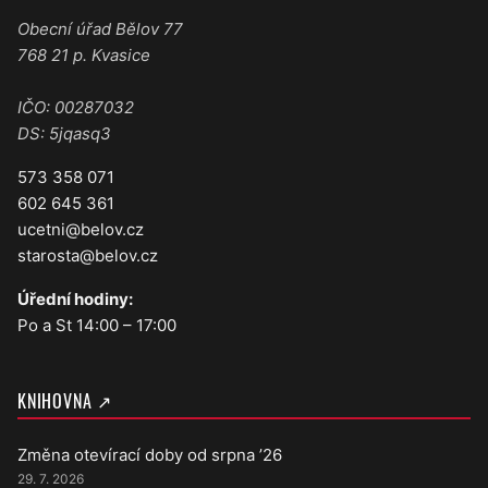
Obecní úřad Bělov 77
768 21 p. Kvasice
IČO: 00287032
DS: 5jqasq3
573 358 071
602 645 361
ucetni@belov.cz
starosta@belov.cz
Úřední hodiny:
Po a St 14:00 – 17:00
KNIHOVNA ↗
Změna otevírací doby od srpna ’26
29. 7. 2026