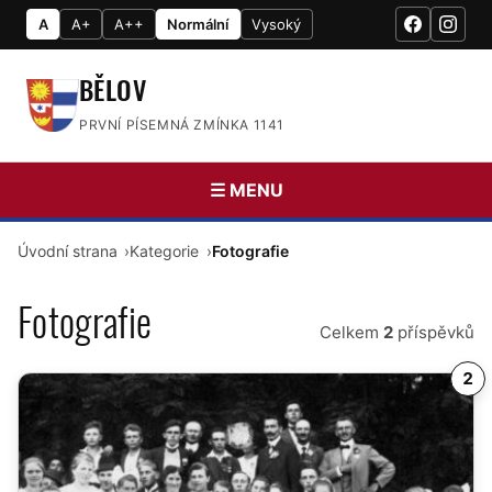
A
A+
A++
Normální
Vysoký
BĚLOV
PRVNÍ PÍSEMNÁ ZMÍNKA 1141
☰ MENU
Úvodní strana
Kategorie
Fotografie
Fotografie
Celkem
2
příspěvků
2