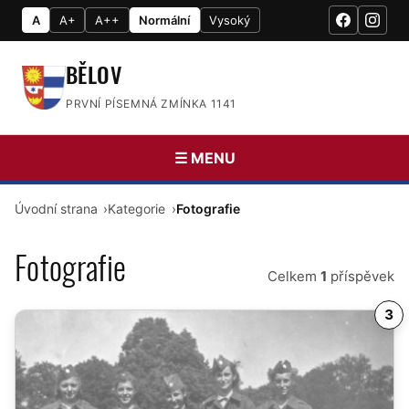
A
A+
A++
Normální
Vysoký
BĚLOV
PRVNÍ PÍSEMNÁ ZMÍNKA 1141
☰ MENU
Úvodní strana
Kategorie
Fotografie
Fotografie
Celkem
1
příspěvek
3