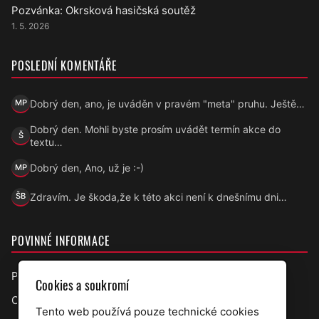
Pozvánka: Okrsková hasičská soutěž
1. 5. 2026
POSLEDNÍ KOMENTÁŘE
Dobrý den, ano, je uváděn v pravém "meta" pruhu. Ještě…
MP
Marek Přecechtěl
Dobrý den. Mohli byste prosím uvádět termín akce do
Š
Šárka
textu…
Dobrý den, Ano, už je :-)
MP
Marek Přecechtěl
Zdravím. Je škoda,že k této akci není k dnešnímu dni…
ŠB
Šárka B.
POVINNÉ INFORMACE
Prohlášení o přístupnosti
Cookies a soukromí
Ochrana osobních údajů
Tento web používá pouze technické cookies