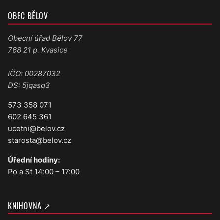
OBEC BĚLOV
Obecní úřad Bělov 77
768 21 p. Kvasice
IČO: 00287032
DS: 5jqasq3
573 358 071
602 645 361
ucetni@belov.cz
starosta@belov.cz
Úřední hodiny:
Po a St 14:00 – 17:00
KNIHOVNA ↗