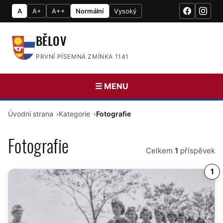
A
A+
A++
Normální
Vysoký
BĚLOV
PRVNÍ PÍSEMNÁ ZMÍNKA 1141
☰ MENU
Úvodní strana
Kategorie
Fotografie
Fotografie
Celkem
1
příspěvek
1