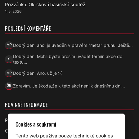
Pozvánka: Okrsková hasičská soutěž
1. 5. 2026
POSLEDNÍ KOMENTÁŘE
Dobrý den, ano, je uváděn v pravém "meta" pruhu. Ještě…
MP
Marek Přecechtěl
Dobrý den. Mohli byste prosím uvádět termín akce do
Š
Šárka
textu…
Dobrý den, Ano, už je :-)
MP
Marek Přecechtěl
Zdravím. Je škoda,že k této akci není k dnešnímu dni…
ŠB
Šárka B.
POVINNÉ INFORMACE
Prohlášení o přístupnosti
Cookies a soukromí
Ochrana osobních údajů
Tento web používá pouze technické cookies