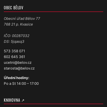
OBEC BĚLOV
Obecní úřad Bělov 77
768 21 p. Kvasice
IČO: 00287032
DS: 5jqasq3
573 358 071
602 645 361
ucetni@belov.cz
starosta@belov.cz
Úřední hodiny:
Po a St 14:00 – 17:00
KNIHOVNA ↗