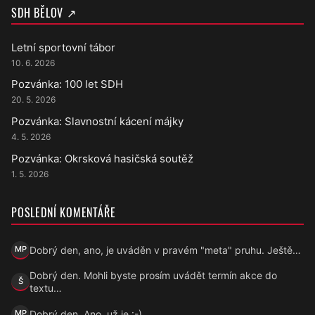
SDH BĚLOV ↗
Letní sportovní tábor
10. 6. 2026
Pozvánka: 100 let SDH
20. 5. 2026
Pozvánka: Slavnostní kácení májky
4. 5. 2026
Pozvánka: Okrsková hasičská soutěž
1. 5. 2026
POSLEDNÍ KOMENTÁŘE
Dobrý den, ano, je uváděn v pravém "meta" pruhu. Ještě…
MP
Marek Přecechtěl
Dobrý den. Mohli byste prosím uvádět termín akce do
Š
Šárka
textu…
Dobrý den, Ano, už je :-)
MP