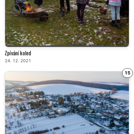
Zpívání koled
24. 12. 2021
15