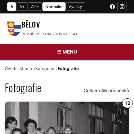
A
A+
A++
Normální
Vysoký
BĚLOV
PRVNÍ PÍSEMNÁ ZMÍNKA 1141
☰ MENU
Úvodní strana
Kategorie
Fotografie
Fotografie
Celkem
45
příspěvků
12