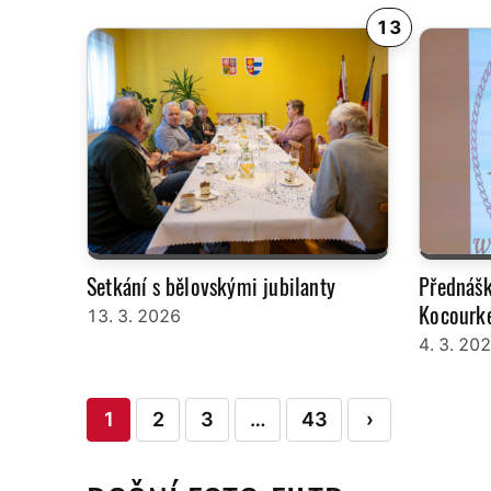
13
Setkání s bělovskými jubilanty
Přednáš
Kocourk
13. 3. 2026
4. 3. 20
Stránkování
1
2
3
…
43
›
příspěvků