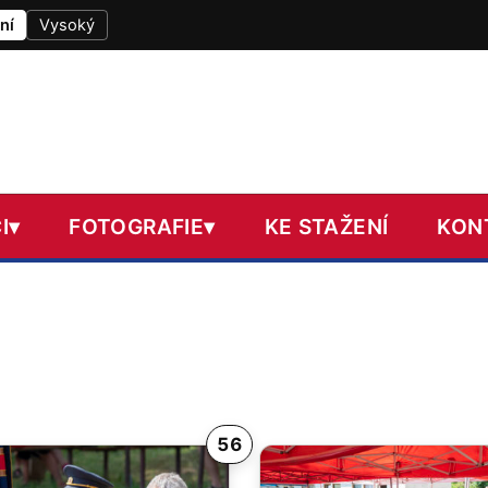
ní
Vysoký
I
▾
FOTOGRAFIE
▾
KE STAŽENÍ
KON
56