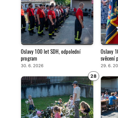
Oslavy 100 let SDH, odpolední
Oslavy 1
program
svěcení 
30. 6. 2026
29. 6. 2
28