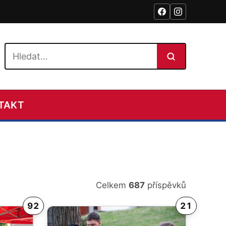
Hledat na webu
TAKT
Celkem
687
příspěvků
92
21