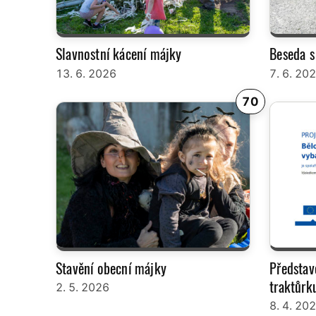
Slavnostní kácení májky
Beseda s
13. 6. 2026
7. 6. 20
70
Stavění obecní májky
Představ
traktůrk
2. 5. 2026
8. 4. 20