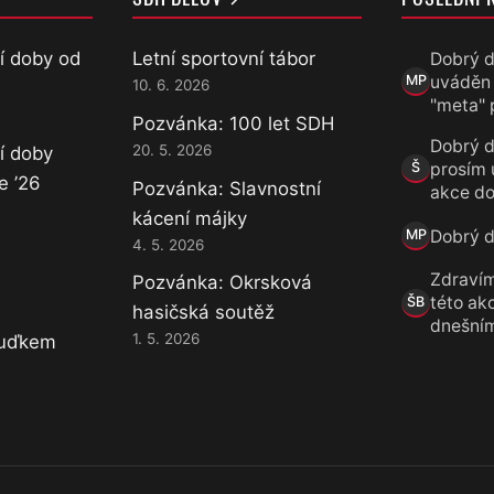
í doby od
Letní sportovní tábor
Dobrý d
uváděn
MP
10. 6. 2026
Marek Přece
"meta" 
Pozvánka: 100 let SDH
Dobrý d
20. 5. 2026
í doby
prosím 
Š
Šárka
e ’26
Pozvánka: Slavnostní
akce do
kácení májky
Dobrý de
MP
4. 5. 2026
Marek Přece
Zdravím
Pozvánka: Okrsková
této akc
ŠB
hasičská soutěž
Šárka B.
dnešní
1. 5. 2026
Luďkem