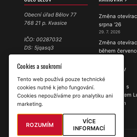
Obecní úřad Bělov 77
Změna otevírac
768 21 p. Kvasice
srpna ’26
29. 7. 2026
IČO: 00287032
Změna otevírac
DS: 5jqasq3
během červenc
11. 7. 2026
573 358 071
Cookies a soukromí
Nové knihy
602 645 361
18. 3. 2026
ucetni@belov.cz
Tento web používá pouze technické
starosta@belov.cz
Přednáška s
cookies nutné k jeho fungování.
dobrodruhem 
Cookies nepoužíváme pro analytiku ani
Úřední hodiny:
Kocourkem
marketing.
Po a St 14:00 – 17:00
2. 3. 2026
VÍCE
ROZUMÍM
INFORMACÍ