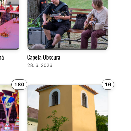
ná
Capela Obscura
28. 6. 2026
180
16