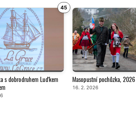
45
ka s dobrodruhem Luďkem
Masopustní pochůzka, 2026
em
16. 2. 2026
26