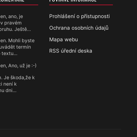
Prohlášení o přístupnosti
en, ano, je
 v pravém
chtěl
Ochrana osobních údajů
pruhu. Ještě…
Mapa webu
en. Mohli byste
uvádět termín
RSS úřední deska
 textu…
n, Ano, už je :-)
chtěl
. Je škoda,že k
i není k
mu dni…