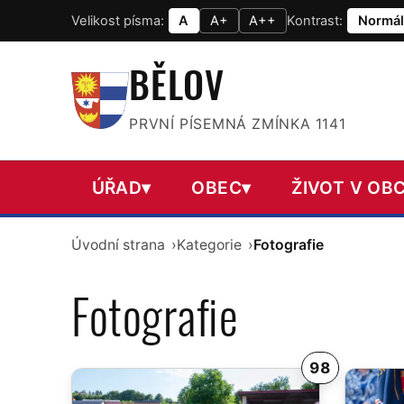
Velikost písma:
A
A+
A++
Kontrast:
Normál
BĚLOV
PRVNÍ PÍSEMNÁ ZMÍNKA 1141
ÚŘAD
▾
OBEC
▾
ŽIVOT V OBC
Úvodní strana
Kategorie
Fotografie
Fotografie
98