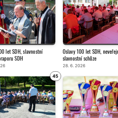
00 let SDH, slavnostní
Oslavy 100 let SDH, neveřej
praporu SDH
slavnostní schůze
026
28. 6. 2026
45