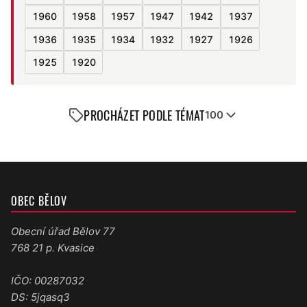
1960
1958
1957
1947
1942
1937
1936
1935
1934
1932
1927
1926
1925
1920
PROCHÁZET PODLE TÉMAT
100
OBEC BĚLOV
Obecní úřad Bělov 77
768 21 p. Kvasice
IČO: 00287032
DS: 5jqasq3