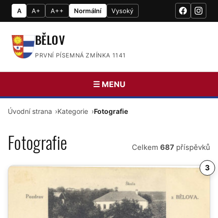
A
A+
A++
Normální
Vysoký
BĚLOV
PRVNÍ PÍSEMNÁ ZMÍNKA 1141
☰ MENU
Úvodní strana
Kategorie
Fotografie
Fotografie
Celkem
687
příspěvků
3