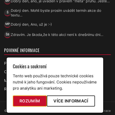
Dobrý den, ano, je uváděn v pravém "meta" pruhu. Ještě…
MP
Marek Přecechtěl
Dobrý den. Mohli byste prosím uvádět termín akce do
Š
Šárka
textu…
Dobrý den, Ano, už je :-)
MP
Marek Přecechtěl
Zdravím. Je škoda,že k této akci není k dnešnímu dni…
ŠB
Šárka B.
POVINNÉ INFORMACE
Prohlášení o přístupnosti
Cookies a soukromí
Ochrana osobních údajů
Tento web používá pouze technické cookies
Mapa webu
nutné k jeho fungování. Cookies nepoužíváme
pro analytiku ani marketing.
RSS úřední deska
ROZUMÍM
VÍCE INFORMACÍ
© 2026 Obec Bělov · web v7.5.97
Administrace