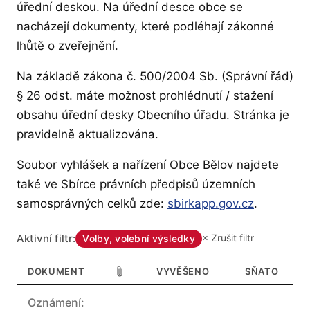
úřední deskou. Na úřední desce obce se
nacházejí dokumenty, které podléhají zákonné
lhůtě o zveřejnění.
Na základě zákona č. 500/2004 Sb. (Správní řád)
§ 26 odst. máte možnost prohlédnutí / stažení
obsahu úřední desky Obecního úřadu. Stránka je
pravidelně aktualizována.
Soubor vyhlášek a nařízení Obce Bělov najdete
také ve Sbírce právních předpisů územních
— otevírá
samosprávných celků zde:
sbirkapp.gov.cz
.
Aktivní filtr:
× Zrušit filtr
Volby, volební výsledky
DOKUMENT
VYVĚŠENO
SŇATO
Seznam dokumentů na úřední desce obce Bělov
Oznámení: