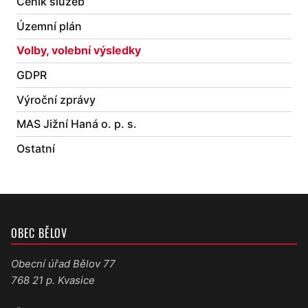
Ceník služeb
Územní plán
Volby, volební výsledky
GDPR
Výroční zprávy
MAS Jižní Haná o. p. s.
Ostatní
OBEC BĚLOV
Obecní úřad Bělov 77
768 21 p. Kvasice