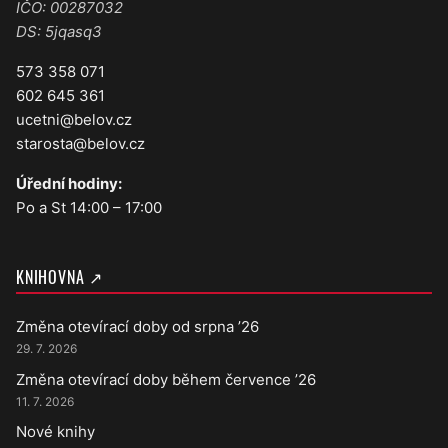
IČO: 00287032
DS: 5jqasq3
573 358 071
602 645 361
ucetni@belov.cz
starosta@belov.cz
Úřední hodiny:
Po a St 14:00 – 17:00
KNIHOVNA ↗
Změna otevírací doby od srpna ’26
29. 7. 2026
Změna otevírací doby během července ’26
11. 7. 2026
Nové knihy