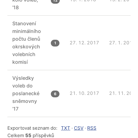
12
’18
Stanovení
minimálního
počtu členů
27. 12. 2017
27. 1. 2018
1
okrskových
volebních
komisí
Výsledky
voleb do
poslanecké
21. 10. 2017
21. 11. 201
6
sněmovny
’17
Exportovat seznam do:
TXT
·
CSV
·
RSS
Celkem
55
příspěvků