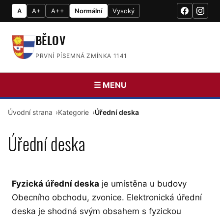
A
A+
A++
Normální
Vysoký
BĚLOV
PRVNÍ PÍSEMNÁ ZMÍNKA 1141
☰ MENU
Úvodní strana
Kategorie
Úřední deska
Úřední deska
Fyzická úřední deska
je umístěna u budovy
Obecního obchodu, zvonice. Elektronická úřední
deska je shodná svým obsahem s fyzickou