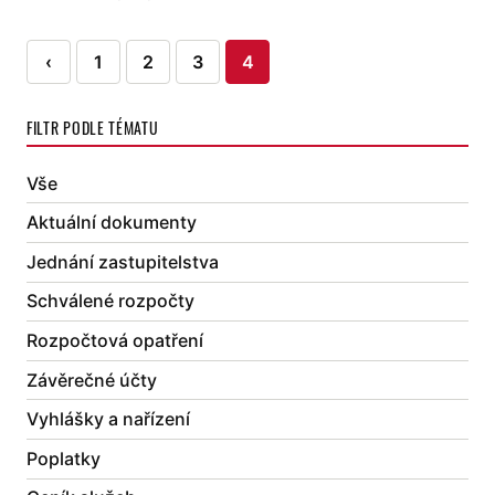
Stránkování
‹
1
2
3
4
příspěvků
FILTR PODLE TÉMATU
Vše
Aktuální dokumenty
Jednání zastupitelstva
Schválené rozpočty
Rozpočtová opatření
Závěrečné účty
Vyhlášky a nařízení
Poplatky