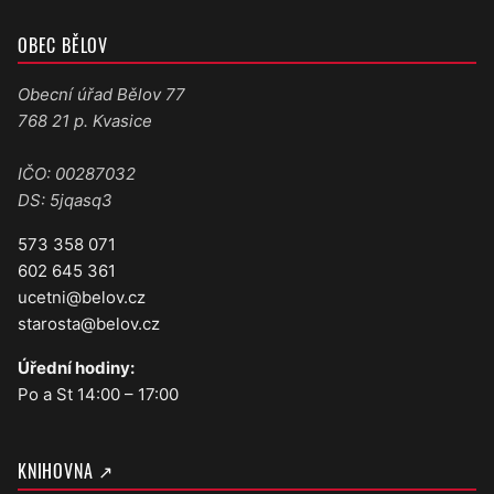
OBEC BĚLOV
Obecní úřad Bělov 77
768 21 p. Kvasice
IČO: 00287032
DS: 5jqasq3
573 358 071
602 645 361
ucetni@belov.cz
starosta@belov.cz
Úřední hodiny:
Po a St 14:00 – 17:00
KNIHOVNA ↗