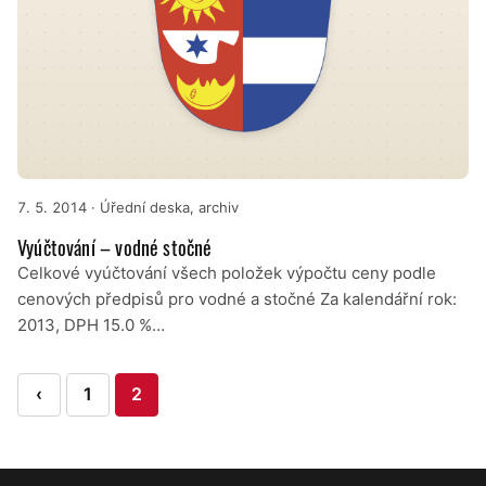
7. 5. 2014
· Úřední deska, archiv
Vyúčtování – vodné stočné
Celkové vyúčtování všech položek výpočtu ceny podle
cenových předpisů pro vodné a stočné Za kalendářní rok:
2013, DPH 15.0 %…
Stránkování
‹
1
2
příspěvků