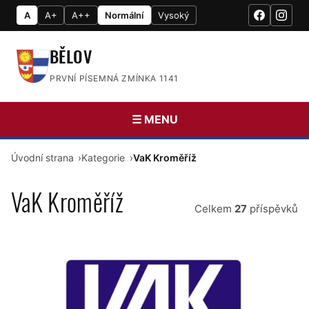
A
A+
A++
Normální
Vysoký
BĚLOV
PRVNÍ PÍSEMNÁ ZMÍNKA 1141
☰ MENU
Úvodní strana
Kategorie
VaK Kroměříž
VaK Kroměříž
Celkem
27
příspěvků