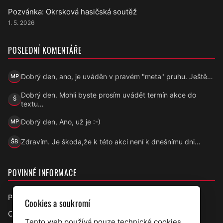
Pozvánka: Okrsková hasičská soutěž
1. 5. 2026
POSLEDNÍ KOMENTÁŘE
Dobrý den, ano, je uváděn v pravém "meta" pruhu. Ještě…
MP
Marek Přecechtěl
Dobrý den. Mohli byste prosím uvádět termín akce do
Š
Šárka
textu…
Dobrý den, Ano, už je :-)
MP
Marek Přecechtěl
Zdravím. Je škoda,že k této akci není k dnešnímu dni…
ŠB
Šárka B.
POVINNÉ INFORMACE
Prohlášení o přístupnosti
Cookies a soukromí
Ochrana osobních údajů
Tento web používá pouze technické cookies