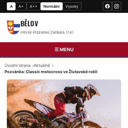
A
A+
A++
Normální
Vysoký
BĚLOV
PRVNÍ PÍSEMNÁ ZMÍNKA 1141
☰ MENU
Úvodní strana
Aktuálně
Pozvánka: Classic motocross ve Žlutavské rokli