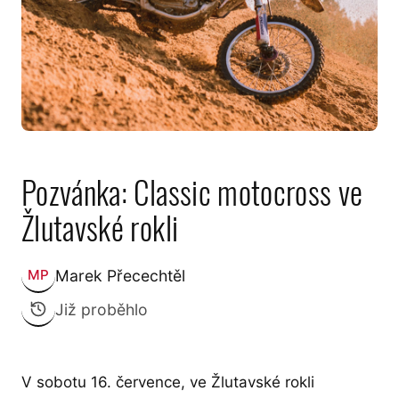
Pozvánka: Classic motocross ve
Žlutavské rokli
Marek Přecechtěl
MP
Zveřejnil:
Již proběhlo
V sobotu 16. července, ve Žlutavské rokli