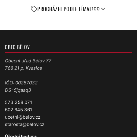
PROCHÁZET PODLE TÉMAT
100
OBEC BĚLOV
Obecní úřad Bělov 77
768 21 p. Kvasice
IČO: 00287032
DS: 5jqasq3
573 358 071
602 645 361
ucetni@belov.cz
starosta@belov.cz
Úřední hodiny: