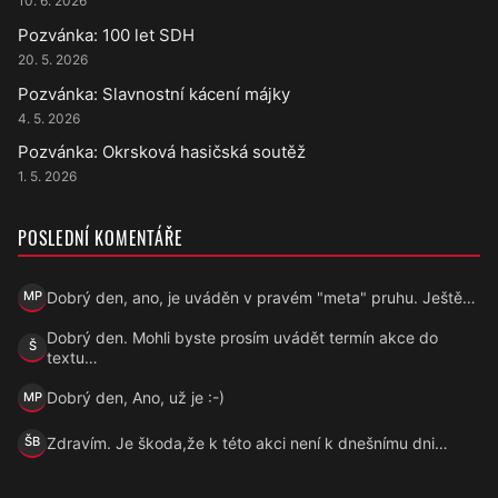
10. 6. 2026
Pozvánka: 100 let SDH
20. 5. 2026
Pozvánka: Slavnostní kácení májky
4. 5. 2026
Pozvánka: Okrsková hasičská soutěž
1. 5. 2026
POSLEDNÍ KOMENTÁŘE
Dobrý den, ano, je uváděn v pravém "meta" pruhu. Ještě…
MP
Marek Přecechtěl
Dobrý den. Mohli byste prosím uvádět termín akce do
Š
Šárka
textu…
Dobrý den, Ano, už je :-)
MP
Marek Přecechtěl
Zdravím. Je škoda,že k této akci není k dnešnímu dni…
ŠB
Šárka B.