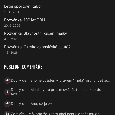
Letní sportovní tábor
10. 6. 2026
Pozvánka: 100 let SDH
20. 5. 2026
Pozvánka: Slavnostní kácení májky
4. 5. 2026
Pozvánka: Okrsková hasičská soutěž
1. 5. 2026
POSLEDNÍ KOMENTÁŘE
Dobrý den, ano, je uváděn v pravém "meta" pruhu. Ještě…
MP
Marek Přecechtěl
Dobrý den. Mohli byste prosím uvádět termín akce do
Š
Šárka
textu…
Dobrý den, Ano, už je :-)
MP
Marek Přecechtěl
Zdravím. Je škoda,že k této akci není k dnešnímu dni…
ŠB