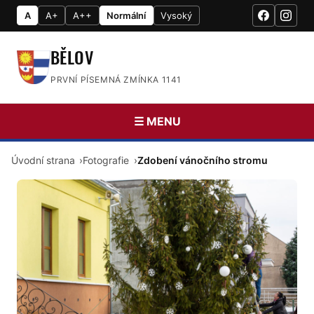
A
A+
A++
Normální
Vysoký
BĚLOV
PRVNÍ PÍSEMNÁ ZMÍNKA 1141
☰ MENU
Úvodní strana
Fotografie
Zdobení vánočního stromu