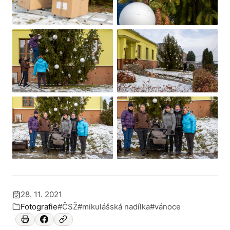
+2
28. 11. 2021
Publikováno:
Fotografie
#ČSŽ
#mikulášská nadílka
#vánoce
Zařazeno v: