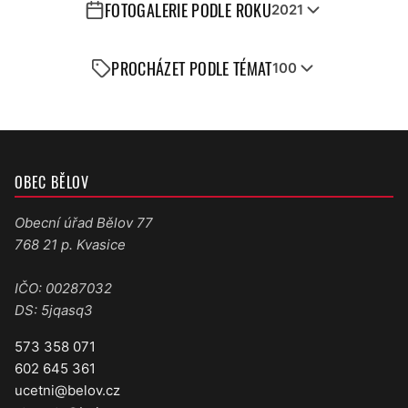
FOTOGALERIE PODLE ROKU
2021
PROCHÁZET PODLE TÉMAT
100
OBEC BĚLOV
Obecní úřad Bělov 77
768 21 p. Kvasice
IČO: 00287032
DS: 5jqasq3
573 358 071
602 645 361
ucetni@belov.cz