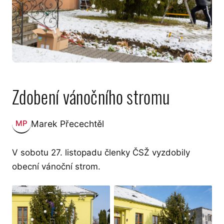
Zdobení vánočního stromu
Marek Přecechtěl
MP
Zveřejnil:
V sobotu 27. listopadu členky ČSŽ vyzdobily
obecní vánoční strom.