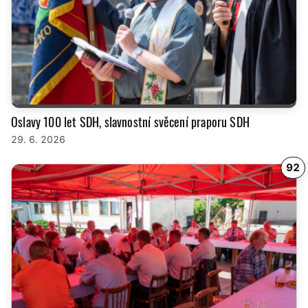
Oslavy 100 let SDH, slavnostní svěcení praporu SDH
29. 6. 2026
92