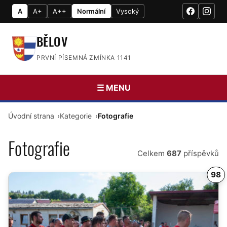
A
A+
A++
Normální
Vysoký
BĚLOV
PRVNÍ PÍSEMNÁ ZMÍNKA 1141
☰ MENU
Úvodní strana
Kategorie
Fotografie
Fotografie
Celkem
687
příspěvků
98