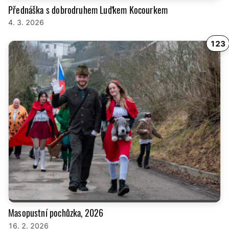
Přednáška s dobrodruhem Luďkem Kocourkem
4. 3. 2026
123
Masopustní pochůzka, 2026
16. 2. 2026