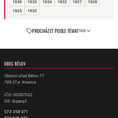
1936
1935
1934
1932
1927
1926
1925
1920
PROCHÁZET PODLE TÉMAT
100
OBEC BĚLOV
Obecní úřad Bělov 77
768 21 p. Kvasice
IČO: 00287032
DS: 5jqasq3
573 358 071
602 645 361