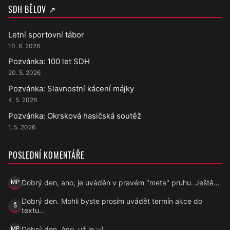
SDH BĚLOV ↗
Letní sportovní tábor
10. 6. 2026
Pozvánka: 100 let SDH
20. 5. 2026
Pozvánka: Slavnostní kácení májky
4. 5. 2026
Pozvánka: Okrsková hasičská soutěž
1. 5. 2026
POSLEDNÍ KOMENTÁŘE
Dobrý den, ano, je uváděn v pravém "meta" pruhu. Ještě…
MP
Marek Přecechtěl
Dobrý den. Mohli byste prosím uvádět termín akce do
Š
Šárka
textu…
Dobrý den, Ano, už je :-)
MP