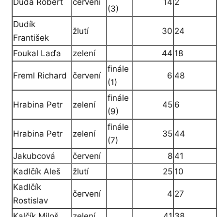
Duda Robert
červení
14
2
(3)
Dudík
žlutí
30
24
František
Foukal Laďa
zelení
44
18
finále
Freml Richard
červení
6
48
(1)
finále
Hrabina Petr
zelení
45
6
(9)
finále
Hrabina Petr
zelení
35
44
(7)
Jakubcová
červení
8
41
Kadlčík Aleš
žlutí
25
10
Kadlčík
červení
4
27
Rostislav
Kalčík Miloš
zelení
41
38