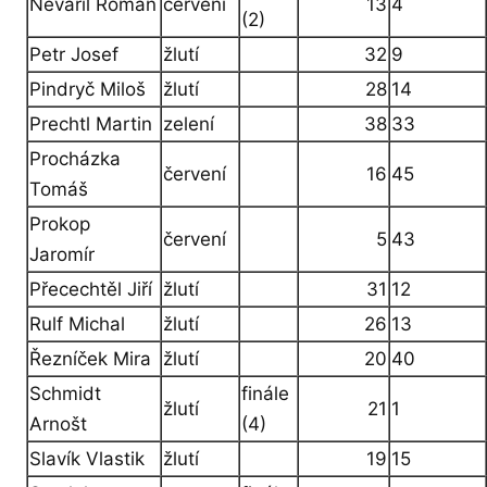
Nevařil Roman
červení
13
4
(2)
Petr Josef
žlutí
32
9
Pindryč Miloš
žlutí
28
14
Prechtl Martin
zelení
38
33
Procházka
červení
16
45
Tomáš
Prokop
červení
5
43
Jaromír
Přecechtěl Jiří
žlutí
31
12
Rulf Michal
žlutí
26
13
Řezníček Mira
žlutí
20
40
Schmidt
finále
žlutí
21
1
Arnošt
(4)
Slavík Vlastik
žlutí
19
15