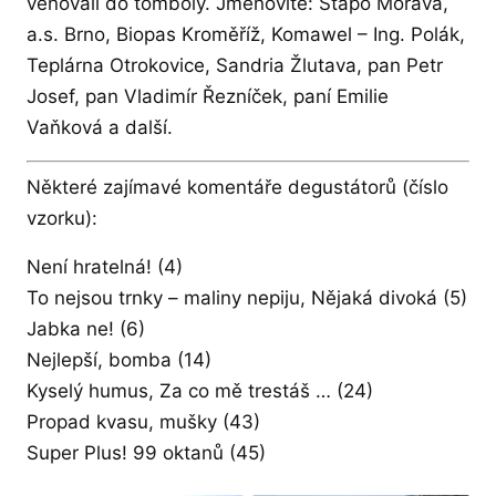
věnovali do tomboly. Jmenovitě: Stapo Morava,
a.s. Brno, Biopas Kroměříž, Komawel – Ing. Polák,
Teplárna Otrokovice, Sandria Žlutava, pan Petr
Josef, pan Vladimír Řezníček, paní Emilie
Vaňková a další.
Některé zajímavé komentáře degustátorů (číslo
vzorku):
Není hratelná! (4)
To nejsou trnky – maliny nepiju, Nějaká divoká (5)
Jabka ne! (6)
Nejlepší, bomba (14)
Kyselý humus, Za co mě trestáš … (24)
Propad kvasu, mušky (43)
Super Plus! 99 oktanů (45)