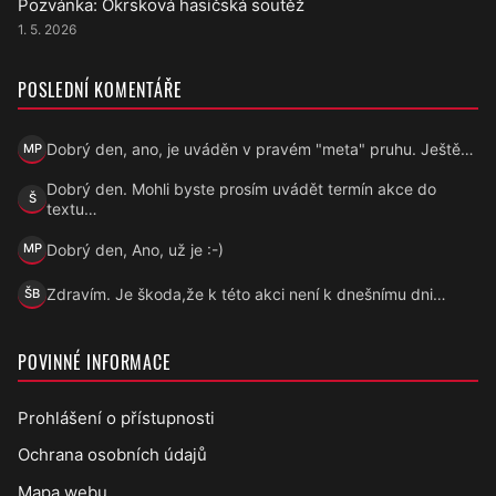
Pozvánka: Okrsková hasičská soutěž
1. 5. 2026
POSLEDNÍ KOMENTÁŘE
Dobrý den, ano, je uváděn v pravém "meta" pruhu. Ještě…
MP
Marek Přecechtěl
Dobrý den. Mohli byste prosím uvádět termín akce do
Š
Šárka
textu…
Dobrý den, Ano, už je :-)
MP
Marek Přecechtěl
Zdravím. Je škoda,že k této akci není k dnešnímu dni…
ŠB
Šárka B.
POVINNÉ INFORMACE
Prohlášení o přístupnosti
Ochrana osobních údajů
Mapa webu