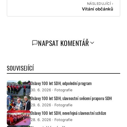
NÁSLEDUJÍCÍ ›
Vítání občánků
NAPSAT KOMENTÁŘ
SOUVISEJÍCÍ
Oslavy 100 let SDH, odpolední program
30. 6. 2026
· Fotografie
Oslavy 100 let SDH, slavnostní svěcení praporu SDH
29. 6. 2026
· Fotografie
Oslavy 100 let SDH, neveřejná slavnostní schůze
28. 6. 2026
· Fotografie