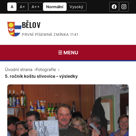
A
A+
A++
Normální
Vysoký
BĚLOV
PRVNÍ PÍSEMNÁ ZMÍNKA 1141
☰ MENU
Úvodní strana
Fotografie
5. ročník koštu slivovice – výsledky