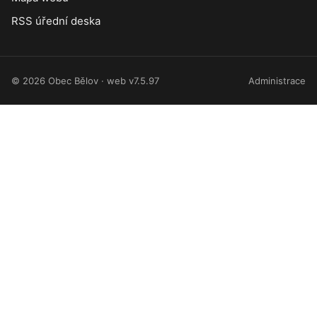
RSS úřední deska
© 2026 Obec Bělov · web v7.5.97
Administrace