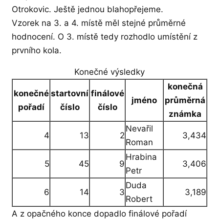
Otrokovic. Ještě jednou blahopřejeme.
Vzorek na 3. a 4. místě měl stejné průměrné
hodnocení. O 3. místě tedy rozhodlo umístění z
prvního kola.
Konečné výsledky
konečná
konečné
startovní
finálové
jméno
průměrná
pořadí
číslo
číslo
známka
Nevařil
4
13
2
3,434
Roman
Hrabina
5
45
9
3,406
Petr
Duda
6
14
3
3,189
Robert
A z opačného konce dopadlo finálové pořadí