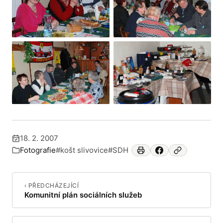
+17
18. 2. 2007
Publikováno:
Fotografie
#košt slivovice
#SDH
Zařazeno v:
‹ PŘEDCHÁZEJÍCÍ
Komunitní plán sociálních služeb