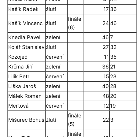
Kašík Radek
žlutí
17
36
finále
Kašík Vincenc
žlutí
24
46
(6)
Knedla Pavel
zelení
46
7
Kolář Stanislav
žlutí
27
32
Kozojed
červení
11
35
Krčma Jiří
zelení
36
21
Lilík Petr
červení
15
23
Liška Jaroš
zelení
40
28
Málek Roman
zelení
48
20
Mertová
červení
12
19
finále
Mišurec Bohuš
žlutí
22
3
(5)
finále