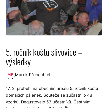
5. ročník koštu slivovice –
výsledky
Marek Přecechtěl
MP
Zveřejnil:
17. 2. proběhl na obecním areálu 5. ročník koštu
domácích pálenek. Soutěže se zúčastnilo 48
vzorků. Degustovalo 53 účastníků. Čestným