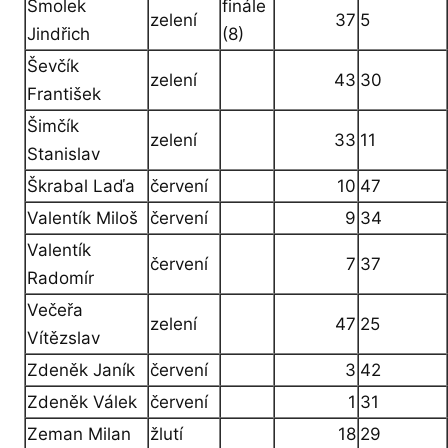
Smolek
finále
zelení
37
5
Jindřich
(8)
Ševčík
zelení
43
30
František
Šimčík
zelení
33
11
Stanislav
Škrabal Laďa
červení
10
47
Valentík Miloš
červení
9
34
Valentík
červení
7
37
Radomír
Večeřa
zelení
47
25
Vítězslav
Zdeněk Janík
červení
3
42
Zdeněk Válek
červení
1
31
Zeman Milan
žlutí
18
29