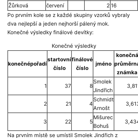
Žůrková
červení
2
16
Po prvním kole se z každé skupiny vzorků vybraly
dva nejlepší a jeden nejhorší pálený mok.
Konečné výsledky finálové devítky:
Konečné výsledky
konečn
startovní
finálové
konečnépořadí
jméno
průměrn
číslo
číslo
známka
Smolek
1
37
8
3,81
Jindřich
Schmidt
2
21
4
3,61
Arnošt
Mišurec
3
22
5
3,43
Bohuš
Na prvním místě se umístil Smolek Jindřich z