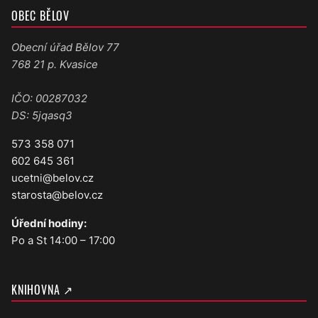
OBEC BĚLOV
Obecní úřad Bělov 77
768 21 p. Kvasice
IČO: 00287032
DS: 5jqasq3
573 358 071
602 645 361
ucetni@belov.cz
starosta@belov.cz
Úřední hodiny:
Po a St 14:00 – 17:00
KNIHOVNA ↗