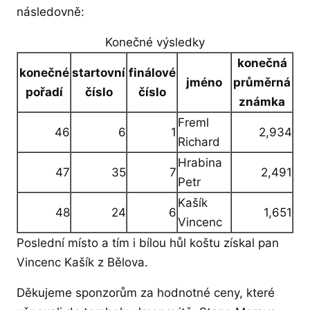
následovně:
Konečné výsledky
konečná
konečné
startovní
finálové
jméno
průměrná
pořadí
číslo
číslo
známka
Freml
46
6
1
2,934
Richard
Hrabina
47
35
7
2,491
Petr
Kašík
48
24
6
1,651
Vincenc
Poslední místo a tím i bílou hůl koštu získal pan
Vincenc Kašík z Bělova.
Děkujeme sponzorům za hodnotné ceny, které