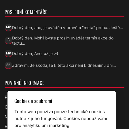
POSLEDNÍ KOMENTÁŘE
Dobrý den, ano, je uváděn v pravém "meta" pruhu. Ještě…
MP
Marek Přecechtěl
Dobrý den. Mohli byste prosím uvádět termín akce do
Š
Šárka
textu…
Dobrý den, Ano, už je :-)
MP
Marek Přecechtěl
Zdravím. Je škoda,že k této akci není k dnešnímu dni…
ŠB
Šárka B.
POVINNÉ INFORMACE
Prohlášení o přístupnosti
Cookies a soukromí
Ochrana osobních údajů
Tento web používá pouze technické cookies
Mapa webu
nutné k jeho fungování. Cookies nepoužíváme
pro analytiku ani marketing.
RSS úřední deska