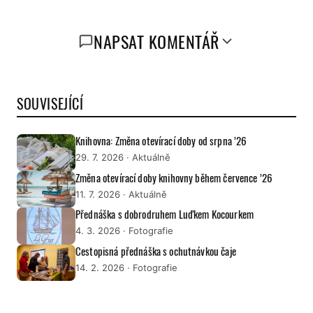
NAPSAT KOMENTÁŘ
SOUVISEJÍCÍ
Knihovna: Změna otevírací doby od srpna ’26
29. 7. 2026
· Aktuálně
Změna otevírací doby knihovny během července ’26
11. 7. 2026
· Aktuálně
Přednáška s dobrodruhem Luďkem Kocourkem
4. 3. 2026
· Fotografie
Cestopisná přednáška s ochutnávkou čaje
14. 2. 2026
· Fotografie