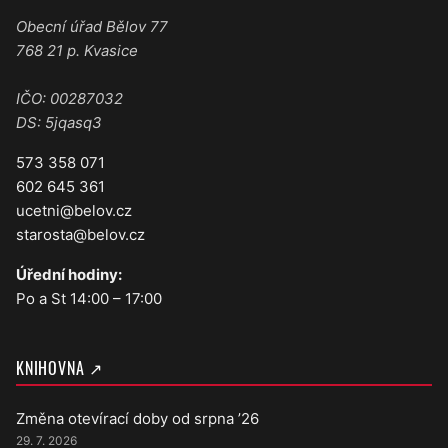
Obecní úřad Bělov 77
768 21 p. Kvasice
IČO: 00287032
DS: 5jqasq3
573 358 071
602 645 361
ucetni@belov.cz
starosta@belov.cz
Úřední hodiny:
Po a St 14:00 – 17:00
KNIHOVNA ↗
Změna otevírací doby od srpna ’26
29. 7. 2026