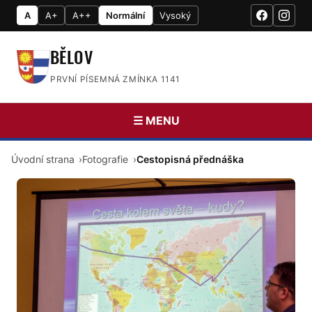
A
A+
A++
Normální
Vysoký
BĚLOV
PRVNÍ PÍSEMNÁ ZMÍNKA 1141
☰ MENU
Úvodní strana
Fotografie
Cestopisná přednáška