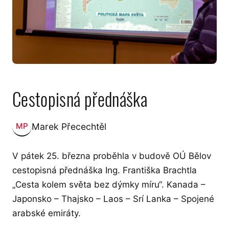
Cestopisná přednáška
Marek Přecechtěl
MP
Zveřejnil:
V pátek 25. března proběhla v budově OÚ Bělov
cestopisná přednáška Ing. Františka Brachtla
„Cesta kolem světa bez dýmky míru“. Kanada –
Japonsko – Thajsko – Laos – Srí Lanka – Spojené
arabské emiráty.