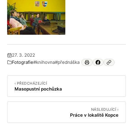
27. 3. 2022
Publikováno:
Fotografie
#knihovna
#přednáška
Zařazeno v:
‹ PŘEDCHÁZEJÍCÍ
Masopustní pochůzka
NÁSLEDUJÍCÍ ›
Práce v lokalitě Kopce