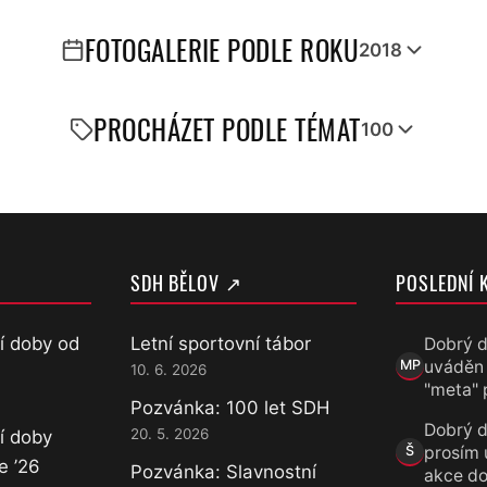
FOTOGALERIE PODLE ROKU
2018
PROCHÁZET PODLE TÉMAT
100
SDH BĚLOV ↗
POSLEDNÍ 
í doby od
Letní sportovní tábor
Dobrý d
uváděn
MP
10. 6. 2026
Marek Přece
"meta" 
Pozvánka: 100 let SDH
Dobrý d
20. 5. 2026
í doby
prosím 
Š
Šárka
e ’26
Pozvánka: Slavnostní
akce do