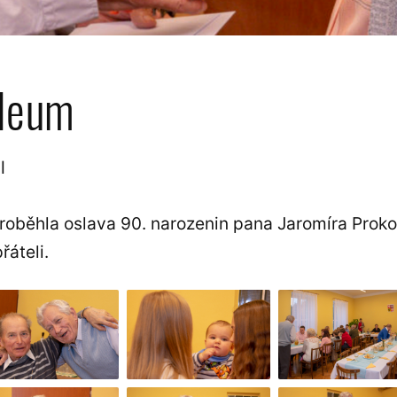
ileum
l
proběhla oslava 90. narozenin pana Jaromíra Proko
řáteli.