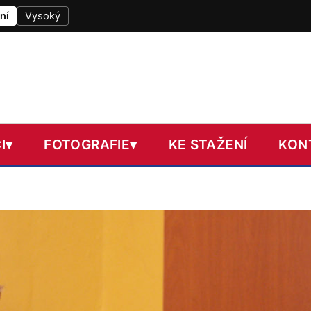
ní
Vysoký
I
▾
FOTOGRAFIE
▾
KE STAŽENÍ
KON