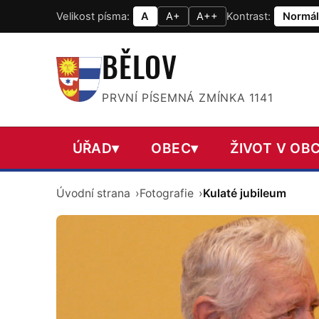
Velikost písma:
A
A+
A++
Kontrast:
Normál
BĚLOV
PRVNÍ PÍSEMNÁ ZMÍNKA 1141
ÚŘAD
▾
OBEC
▾
ŽIVOT V OBC
Úvodní strana
Fotografie
Kulaté jubileum