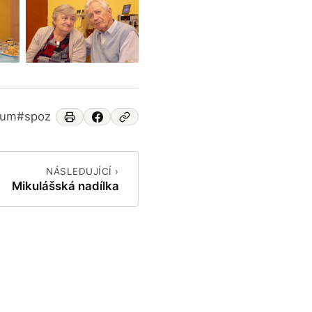
eum
#spoz
NÁSLEDUJÍCÍ ›
Mikulášská nadílka