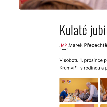
Kulaté jub
Marek Přecechtě
MP
Zveřejnil:
V sobotu 1. prosince 
Krumvíř) s rodinou a p