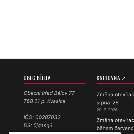
OBEC BĚLOV
KNIHOVNA ↗
Obecní úřad Bělov 77
Změna otevírac
768 21 p. Kvasice
srpna ’26
29. 7. 2026
IČO: 00287032
Změna otevírac
DS: 5jqasq3
během červenc