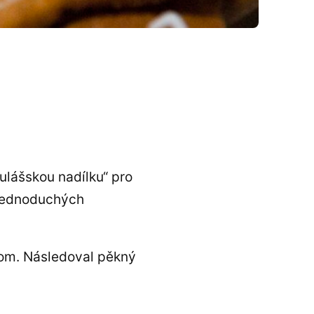
ulášskou nadílku“ pro
 jednoduchých
trom. Následoval pěkný