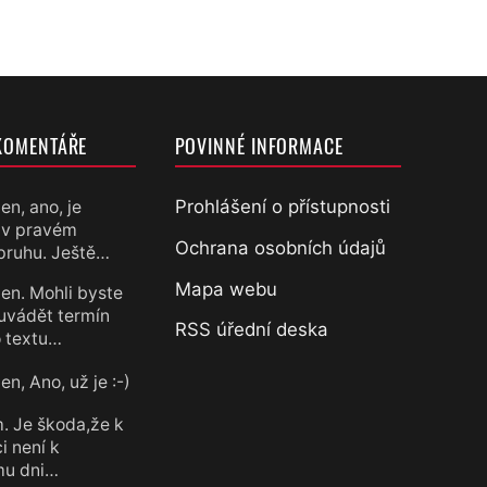
KOMENTÁŘE
POVINNÉ INFORMACE
Prohlášení o přístupnosti
en, ano, je
 v pravém
chtěl
Ochrana osobních údajů
pruhu. Ještě…
Mapa webu
en. Mohli byste
uvádět termín
RSS úřední deska
 textu…
n, Ano, už je :-)
chtěl
. Je škoda,že k
i není k
mu dni…