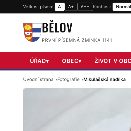
Velikost písma:
A
A+
A++
Kontrast:
Normál
BĚLOV
PRVNÍ PÍSEMNÁ ZMÍNKA 1141
ÚŘAD
▾
OBEC
▾
ŽIVOT V OBC
Úvodní strana
Fotografie
Mikulášská nadílka