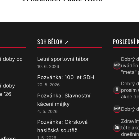
SDH BĚLOV ↗
POSLEDNÍ 
í doby od
Letní sportovní tábor
Dobrý d
uváděn
MP
10. 6. 2026
Marek Přece
"meta" 
Pozvánka: 100 let SDH
Dobrý d
20. 5. 2026
í doby
prosím 
Š
Šárka
e ’26
Pozvánka: Slavnostní
akce do
kácení májky
Dobrý de
MP
4. 5. 2026
Marek Přece
Zdravím
Pozvánka: Okrsková
této akc
ŠB
hasičská soutěž
Šárka B.
dnešní
1. 5. 2026
Luďkem