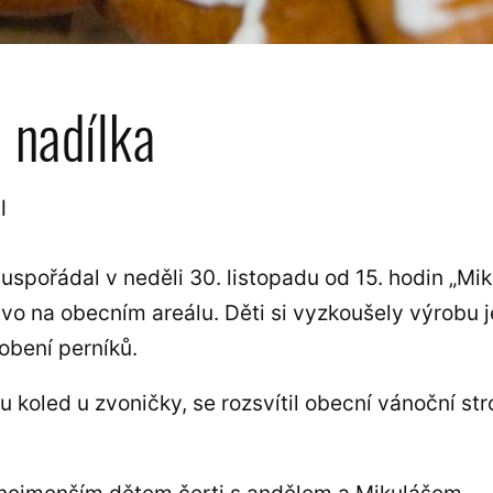
 nadílka
l
uspořádal v neděli 30. listopadu od 15. hodin „Mik
stvo na obecním areálu. Děti si vyzkoušely výrobu
obení perníků.
u koled u zvoničky, se rozsvítil obecní vánoční s
 nejmenším dětem čerti s andělem a Mikulášem.