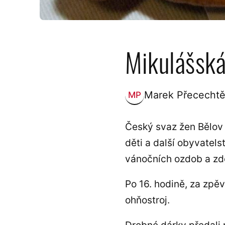
Mikulášská
Marek Přecechtě
MP
Zveřejnil:
Český svaz žen Bělov 
děti a další obyvatel
vánočních ozdob a zd
Po 16. hodině, za zpěv
ohňostroj.
Drobné dárky předali