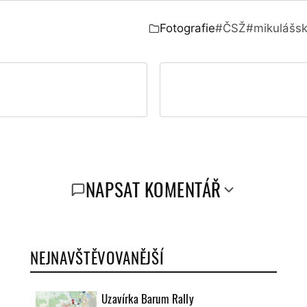
Fotografie
#ČSŽ
#mikulášsk
Zařazeno v:
NAPSAT KOMENTÁŘ
NEJNAVŠTĚVOVANĚJŠÍ
Uzavírka Barum Rally