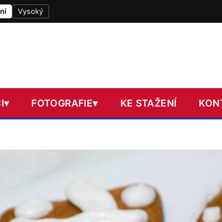
ní
Vysoký
I
▾
FOTOGRAFIE
▾
KE STAŽENÍ
KON