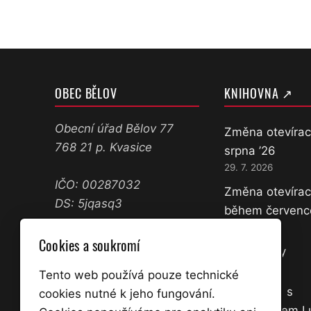
OBEC BĚLOV
KNIHOVNA ↗
Obecní úřad Bělov 77
Změna otevírac
768 21 p. Kvasice
srpna ’26
29. 7. 2026
IČO: 00287032
Změna otevírac
DS: 5jqasq3
během červenc
11. 7. 2026
573 358 071
Cookies a soukromí
Nové knihy
602 645 361
18. 3. 2026
ucetni@belov.cz
Tento web používá pouze technické
starosta@belov.cz
Přednáška s
cookies nutné k jeho fungování.
dobrodruhem 