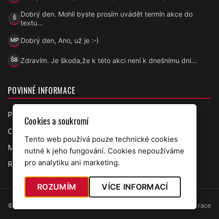
Dobrý den. Mohli byste prosím uvádět termín akce do
Š
Šárka
textu…
Dobrý den, Ano, už je :-)
MP
Marek Přecechtěl
Zdravím. Je škoda,že k této akci není k dnešnímu dni…
ŠB
Šárka B.
POVINNÉ INFORMACE
Prohlášení o přístupnosti
Cookies a soukromí
Ochrana osobních údajů
Tento web používá pouze technické cookies
Mapa webu
nutné k jeho fungování. Cookies nepoužíváme
pro analytiku ani marketing.
RSS úřední deska
ROZUMÍM
VÍCE INFORMACÍ
© 2026 Obec Bělov · web v7.5.97
Administrace