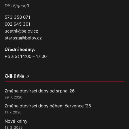
DS: 5jqasq3
573 358 071
602 645 361
ucetni@belov.cz
starosta@belov.cz
Úřední hodiny:
Po a St 14:00 – 17:00
KNIHOVNA ↗
Změna otevírací doby od srpna ’26
29. 7. 2026
Změna otevírací doby během července ’26
11. 7. 2026
Nové knihy
18. 3. 2026