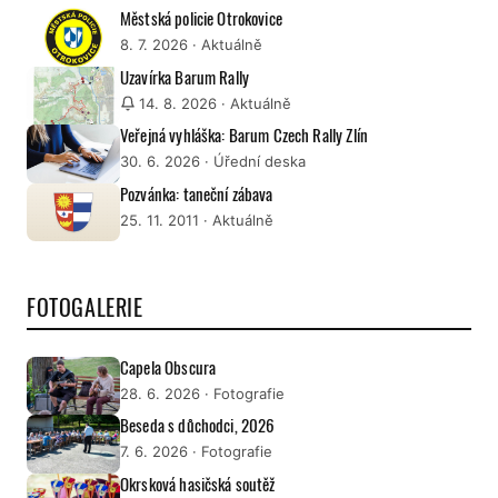
Městská policie Otrokovice
8. 7. 2026
· Aktuálně
Uzavírka Barum Rally
14. 8. 2026
· Aktuálně
Veřejná vyhláška: Barum Czech Rally Zlín
30. 6. 2026
· Úřední deska
Pozvánka: taneční zábava
25. 11. 2011
· Aktuálně
FOTOGALERIE
Capela Obscura
28. 6. 2026
· Fotografie
Beseda s důchodci, 2026
7. 6. 2026
· Fotografie
Okrsková hasičská soutěž