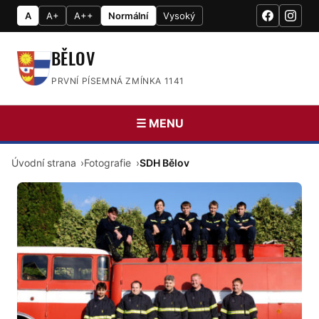
A
A+
A++
Normální
Vysoký
BĚLOV
PRVNÍ PÍSEMNÁ ZMÍNKA 1141
☰ MENU
Úvodní strana
Fotografie
SDH Bělov