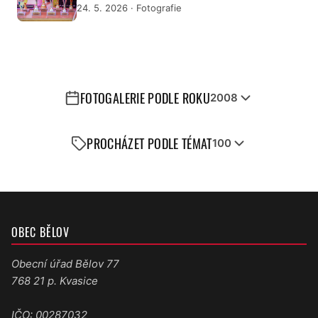
24. 5. 2026
· Fotografie
FOTOGALERIE PODLE ROKU
2008
PROCHÁZET PODLE TÉMAT
100
OBEC BĚLOV
Obecní úřad Bělov 77
768 21 p. Kvasice
IČO: 00287032