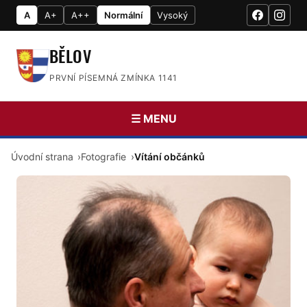
A
A+
A++
Normální
Vysoký
BĚLOV
PRVNÍ PÍSEMNÁ ZMÍNKA 1141
☰ MENU
Úvodní strana
Fotografie
Vítání občánků