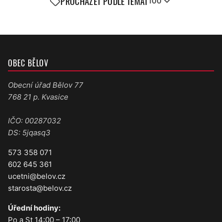
PROCHÁZET PODLE TÉMAT
100
OBEC BĚLOV
Obecní úřad Bělov 77
768 21 p. Kvasice
IČO: 00287032
DS: 5jqasq3
573 358 071
602 645 361
ucetni@belov.cz
starosta@belov.cz
Úřední hodiny:
Po a St 14:00 – 17:00