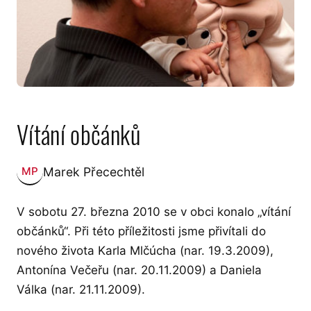
Vítání občánků
Marek Přecechtěl
MP
Zveřejnil:
V sobotu 27. března 2010 se v obci konalo „vítání
občánků“. Při této příležitosti jsme přivítali do
nového života Karla Mlčúcha (nar. 19.3.2009),
Antonína Večeřu (nar. 20.11.2009) a Daniela
Válka (nar. 21.11.2009).