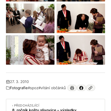
+9
27. 3. 2010
Publikováno:
Fotografie
#spoz
#vítání občánků
Zařazeno v:
‹ PŘEDCHÁZEJÍCÍ
8. ročník koštu slivovice – výsledky