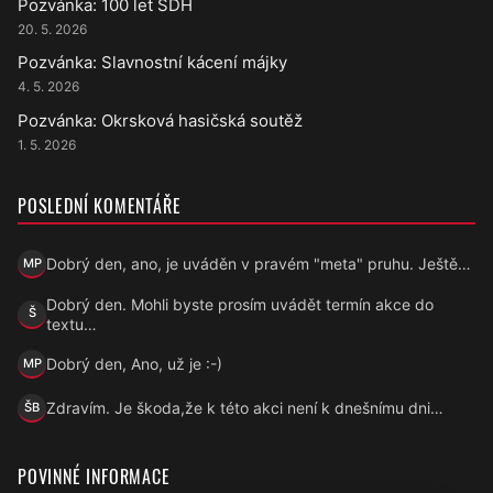
Pozvánka: 100 let SDH
20. 5. 2026
Pozvánka: Slavnostní kácení májky
4. 5. 2026
Pozvánka: Okrsková hasičská soutěž
1. 5. 2026
POSLEDNÍ KOMENTÁŘE
Dobrý den, ano, je uváděn v pravém "meta" pruhu. Ještě…
MP
Marek Přecechtěl
Dobrý den. Mohli byste prosím uvádět termín akce do
Š
Šárka
textu…
Dobrý den, Ano, už je :-)
MP
Marek Přecechtěl
Zdravím. Je škoda,že k této akci není k dnešnímu dni…
ŠB
Šárka B.
POVINNÉ INFORMACE