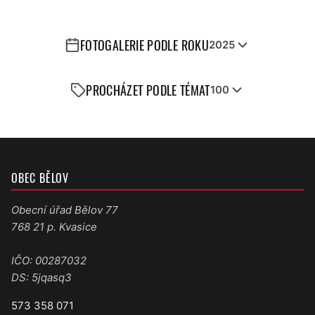
FOTOGALERIE PODLE ROKU
2025
PROCHÁZET PODLE TÉMAT
100
OBEC BĚLOV
Obecní úřad Bělov 77
768 21 p. Kvasice
IČO: 00287032
DS: 5jqasq3
573 358 071