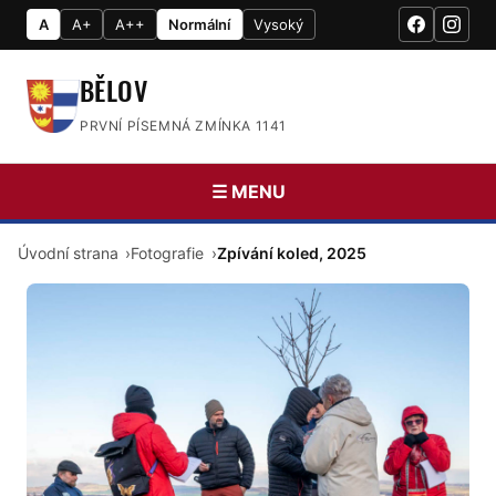
A
A+
A++
Normální
Vysoký
BĚLOV
PRVNÍ PÍSEMNÁ ZMÍNKA 1141
☰ MENU
Úvodní strana
Fotografie
Zpívání koled, 2025