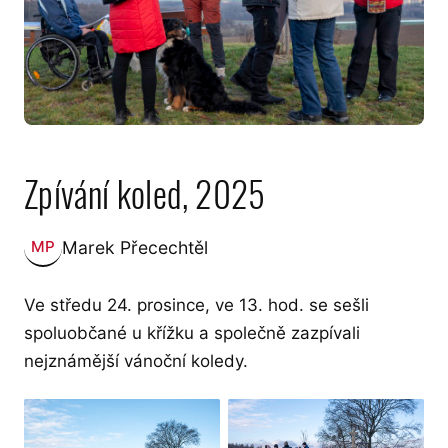
Zpívání koled, 2025
Marek Přecechtěl
MP
Zveřejnil:
Ve středu 24. prosince, ve 13. hod. se sešli
spoluobčané u křížku a společně zazpívali
nejznámější vánoční koledy.