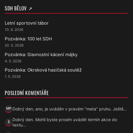
SDH BĚLOV ↗
Letní sportovní tábor
10. 6. 2026
Pozvánka: 100 let SDH
20. 5. 2026
Pozvánka: Slavnostní kácení májky
4. 5. 2026
Pozvánka: Okrsková hasičská soutěž
1. 5. 2026
POSLEDNÍ KOMENTÁŘE
Dobrý den, ano, je uváděn v pravém "meta" pruhu. Ještě…
MP
Marek Přecechtěl
Dobrý den. Mohli byste prosím uvádět termín akce do
Š
Šárka
textu…