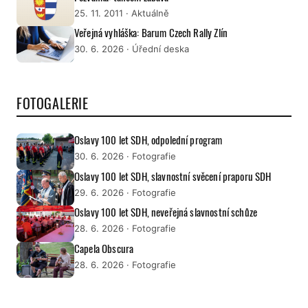
25. 11. 2011
· Aktuálně
Veřejná vyhláška: Barum Czech Rally Zlín
30. 6. 2026
· Úřední deska
FOTOGALERIE
Oslavy 100 let SDH, odpolední program
30. 6. 2026
· Fotografie
Oslavy 100 let SDH, slavnostní svěcení praporu SDH
29. 6. 2026
· Fotografie
Oslavy 100 let SDH, neveřejná slavnostní schůze
28. 6. 2026
· Fotografie
Capela Obscura
28. 6. 2026
· Fotografie