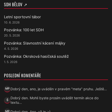
SDH BĚLOV ↗
Letní sportovní tábor
10. 6. 2026
Pozvánka: 100 let SDH
20. 5. 2026
Pozvánka: Slavnostní kácení májky
4. 5. 2026
Pozvánka: Okrsková hasičská soutěž
1. 5. 2026
POSLEDNÍ KOMENTÁŘE
Dobrý den, ano, je uváděn v pravém "meta" pruhu. Ještě…
MP
Marek Přecechtěl
Dobrý den. Mohli byste prosím uvádět termín akce do
Š
Šárka
textu…
Dobrý den, Ano, už je :-)
MP