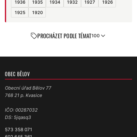
1936
1935
1934
1932
1927
1926
1925
1920
PROCHÁZET PODLE TÉMAT
100
OBEC BĚLOV
Obecní úřad Bělov 77
768 21 p. Kvasice
IČO: 00287032
DS: 5jqasq3
573 358 071
602 645 361