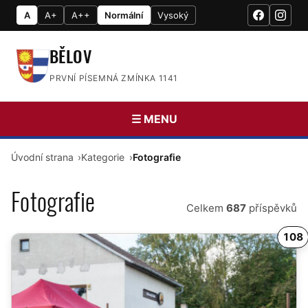
A
A+
A++
Normální
Vysoký
BĚLOV
PRVNÍ PÍSEMNÁ ZMÍNKA 1141
☰ MENU
Úvodní strana
Kategorie
Fotografie
Fotografie
Celkem
687
příspěvků
108