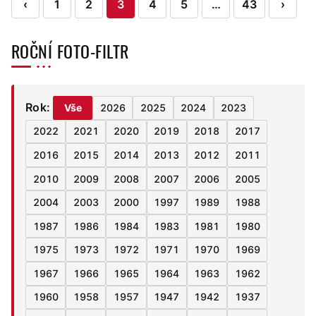
Stránkování
‹
1
2
3
4
5
…
43
›
příspěvků
ROČNÍ FOTO-FILTR
Rok:
Vše
2026
2025
2024
2023
2022
2021
2020
2019
2018
2017
2016
2015
2014
2013
2012
2011
2010
2009
2008
2007
2006
2005
2004
2003
2000
1997
1989
1988
1987
1986
1984
1983
1981
1980
1975
1973
1972
1971
1970
1969
1967
1966
1965
1964
1963
1962
1960
1958
1957
1947
1942
1937